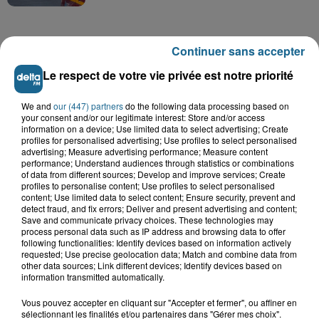
Continuer sans accepter
Le respect de votre vie privée est notre priorité
A GAGNER
We and
our (447) partners
do the following data processing based on
your consent and/or our legitimate interest: Store and/or access
information on a device; Use limited data to select advertising; Create
profiles for personalised advertising; Use profiles to select personalised
advertising; Measure advertising performance; Measure content
performance; Understand audiences through statistics or combinations
of data from different sources; Develop and improve services; Create
profiles to personalise content; Use profiles to select personalised
content; Use limited data to select content; Ensure security, prevent and
detect fraud, and fix errors; Deliver and present advertising and content;
Save and communicate privacy choices. These technologies may
process personal data such as IP address and browsing data to offer
following functionalities: Identify devices based on information actively
requested; Use precise geolocation data; Match and combine data from
other data sources; Link different devices; Identify devices based on
Grand jeu de l'été : les cabines de plages
information transmitted automatically.
Gagnez vos entrées pour Dennlys
Vous pouvez accepter en cliquant sur "Accepter et fermer", ou affiner en
sélectionnant les finalités et/ou partenaires dans "Gérer mes choix".
Parc