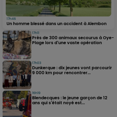
17h46
Un homme blessé dans un accident à Alembon
17h11
Près de 300 animaux secourus à Oye-
Plage lors d'une vaste opération
17h03
Dunkerque : dix jeunes vont parcourir
9 000 km pour rencontrer...
16h19
Blendecques : le jeune garçon de 12
ans qui s'était noyé est...