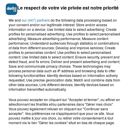
Le respect de votre vie privée est notre priorité
We and
our (447) partners
do the following data processing based on
your consent and/or our legitimate interest: Store and/or access
information on a device; Use limited data to select advertising; Create
profiles for personalised advertising; Use profiles to select personalised
advertising; Measure advertising performance; Measure content
performance; Understand audiences through statistics or combinations
of data from different sources; Develop and improve services; Create
profiles to personalise content; Use profiles to select personalised
content; Use limited data to select content; Ensure security, prevent and
detect fraud, and fix errors; Deliver and present advertising and content;
Grand jeu de l'été : les cabines de plages
Save and communicate privacy choices. These technologies may
process personal data such as IP address and browsing data to offer
following functionalities: Identify devices based on information actively
Gagnez vos entrées pour Dennlys
requested; Use precise geolocation data; Match and combine data from
Parc
other data sources; Link different devices; Identify devices based on
information transmitted automatically.
Vous pouvez accepter en cliquant sur "Accepter et fermer", ou affiner en
sélectionnant les finalités et/ou partenaires dans "Gérer mes choix".
Vous pouvez également refuser en cliquant sur "Continuer sans
Gagnez vos entrées pour le parc
accepter". Vos préférences ne s'appliqueront que pour ce site. Vous
Bagatelle
pouvez mettre à jour vos choix, ou retirer votre consentement à tout
moment via le lien "Gérer les cookies" situé en bas de chaque page.