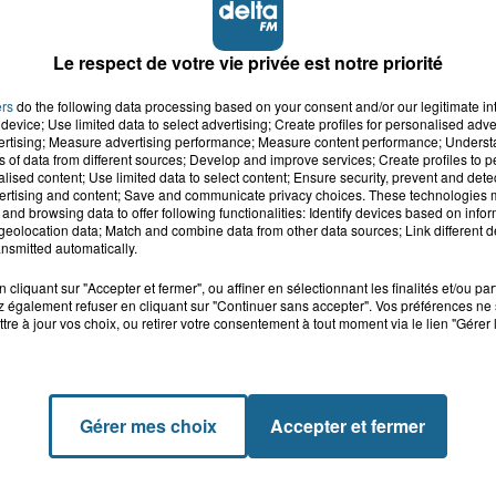
Le respect de votre vie privée est notre priorité
ers
do the following data processing based on your consent and/or our legitimate int
device; Use limited data to select advertising; Create profiles for personalised adver
vertising; Measure advertising performance; Measure content performance; Unders
ns of data from different sources; Develop and improve services; Create profiles to 
alised content; Use limited data to select content; Ensure security, prevent and detect
ertising and content; Save and communicate privacy choices. These technologies
and browsing data to offer following functionalities: Identify devices based on infor
eolocation data; Match and combine data from other data sources; Link different de
nsmitted automatically.
cliquant sur "Accepter et fermer", ou affiner en sélectionnant les finalités et/ou pa
 également refuser en cliquant sur "Continuer sans accepter". Vos préférences ne 
tre à jour vos choix, ou retirer votre consentement à tout moment via le lien "Gérer 
Gérer mes choix
Accepter et fermer