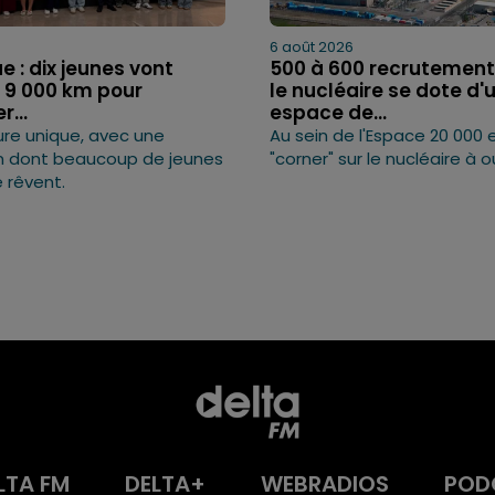
6 août 2026
 : dix jeunes vont
500 à 600 recrutements
r 9 000 km pour
le nucléaire se dote d'
r...
espace de...
re unique, avec une
Au sein de l'Espace 20 000 
n dont beaucoup de jeunes
"corner" sur le nucléaire à o
 rêvent.
LTA FM
DELTA+
WEBRADIOS
POD