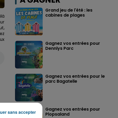
A GAGNER
Grand jeu de l'été : les
cabines de plages
ilà
sur
ut,
ez
aux
Gagnez vos entrées pour
Dennlys Parc
Gagnez vos entrées pour le
parc Bagatelle
Gagnez vos entrées pour
uer sans accepter
Plopsaland