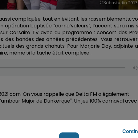
 aussi compliquée, tout en évitant les rassemblements, vo
son opération baptisée “carna’valeurs”, l’accent sera mis 
t sur Corsaire TV avec au programme : concert des Pro
ges des bandes des années précédentes. Vous retrouver
ituels des grands chahuts. Pour Marjorie Eloy, adjointe 
 faire, même si la tâche était complexe :
s2021.com. On vous rappelle que Delta FM a également
u Tambour Major de Dunkerque". Un jeu 100% carnaval avec
Contin