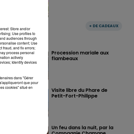
+ DE CADEAUX
erest: Store and/or
tising; Use profiles to
tand audiences through
personalise content; Use
 fraud, and fix errors;
Procession mariale aux
 may process personal
mation actively
flambeaux
vices; Identify devices
rtenaires dans "Gérer
s'appliqueront que pour
les cookies" situé en
Visite libre du Phare de
Petit-Fort-Philippe
Un feu dans la nuit, par la
Compagnie Chamane