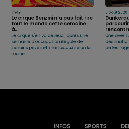
7h49
6 août 2026
Le cirque Benzini n’a pas fait rire
Dunkerque
tout le monde cette semaine
parcouri
à...
rencontre
Le cirque s'en va ce jeudi, après une
Une aventu
semaine d'occupation illégale de
destinatio
terrains privés et municipaux selon la
de leur âge
mairie.
INFOS
SPORTS
DE