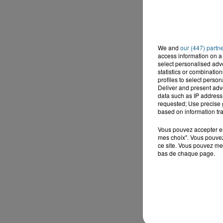
We and
our (447) partn
access information on a 
select personalised ad
statistics or combinatio
profiles to select person
Deliver and present adv
data such as IP address 
requested; Use precise g
based on information tra
Vous pouvez accepter en 
mes choix". Vous pouvez
ce site. Vous pouvez met
bas de chaque page.