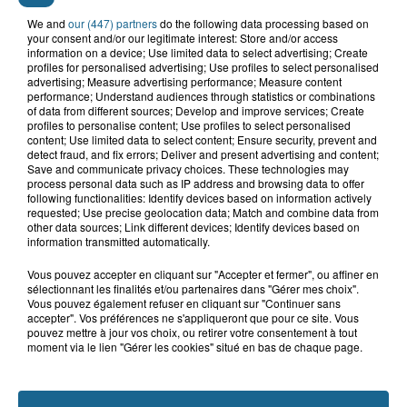
We and
our (447) partners
do the following data processing based on
your consent and/or our legitimate interest: Store and/or access
information on a device; Use limited data to select advertising; Create
profiles for personalised advertising; Use profiles to select personalised
advertising; Measure advertising performance; Measure content
performance; Understand audiences through statistics or combinations
of data from different sources; Develop and improve services; Create
profiles to personalise content; Use profiles to select personalised
Grand jeu de l'été : les cabines de plages
content; Use limited data to select content; Ensure security, prevent and
detect fraud, and fix errors; Deliver and present advertising and content;
Gagnez vos entrées pour Dennlys
Save and communicate privacy choices. These technologies may
Parc
process personal data such as IP address and browsing data to offer
following functionalities: Identify devices based on information actively
requested; Use precise geolocation data; Match and combine data from
other data sources; Link different devices; Identify devices based on
information transmitted automatically.
Gagnez vos entrées pour le parc
Vous pouvez accepter en cliquant sur "Accepter et fermer", ou affiner en
Bagatelle
sélectionnant les finalités et/ou partenaires dans "Gérer mes choix".
Vous pouvez également refuser en cliquant sur "Continuer sans
accepter". Vos préférences ne s'appliqueront que pour ce site. Vous
pouvez mettre à jour vos choix, ou retirer votre consentement à tout
moment via le lien "Gérer les cookies" situé en bas de chaque page.
Gagnez vos entrées pour Plopsaland