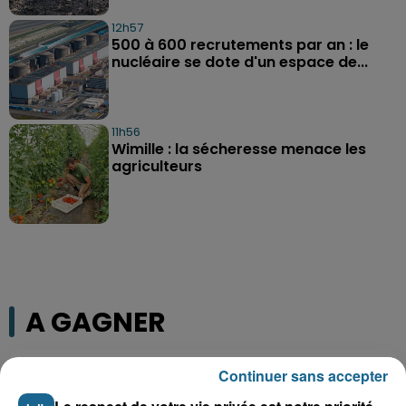
12h57
500 à 600 recrutements par an : le
nucléaire se dote d'un espace de...
11h56
Wimille : la sécheresse menace les
agriculteurs
A GAGNER
Continuer sans accepter