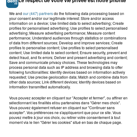
Le respect de votre vie privée est notre priorité
We and
our (447) partners
do the following data processing based on
your consent and/or our legitimate interest: Store and/or access
information on a device; Use limited data to select advertising; Create
profiles for personalised advertising; Use profiles to select personalised
advertising; Measure advertising performance; Measure content
performance; Understand audiences through statistics or combinations
of data from different sources; Develop and improve services; Create
profiles to personalise content; Use profiles to select personalised
content; Use limited data to select content; Ensure security, prevent and
Grand jeu de l'été : les cabines de plages
detect fraud, and fix errors; Deliver and present advertising and content;
Save and communicate privacy choices. These technologies may
Gagnez vos entrées pour Dennlys
process personal data such as IP address and browsing data to offer
Parc
following functionalities: Identify devices based on information actively
requested; Use precise geolocation data; Match and combine data from
other data sources; Link different devices; Identify devices based on
information transmitted automatically.
Vous pouvez accepter en cliquant sur "Accepter et fermer", ou affiner en
Gagnez vos entrées pour le parc
sélectionnant les finalités et/ou partenaires dans "Gérer mes choix".
Bagatelle
Vous pouvez également refuser en cliquant sur "Continuer sans
accepter". Vos préférences ne s'appliqueront que pour ce site. Vous
pouvez mettre à jour vos choix, ou retirer votre consentement à tout
moment via le lien "Gérer les cookies" situé en bas de chaque page.
Gagnez vos entrées pour Plopsaland