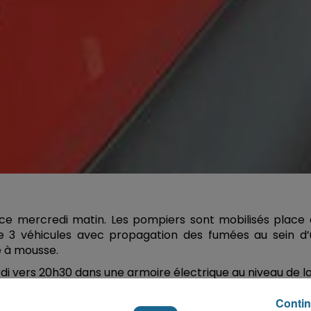
ce mercredi matin. Les pompiers sont mobilisés place 
3 véhicules avec propagation des fumées au sein d’
e à mousse.
di vers 20h30 dans une armoire électrique au niveau de l
ième sous-sol avec le service de sécurité présent sur
Contin