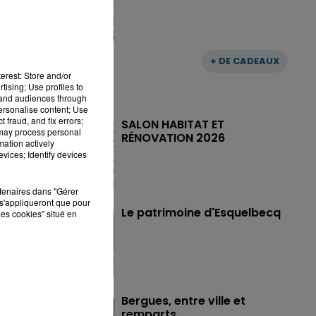
+ DE CADEAUX
erest: Store and/or
tising; Use profiles to
tand audiences through
personalise content; Use
 fraud, and fix errors;
SALON HABITAT ET
 may process personal
RÉNOVATION 2026
mation actively
vices; Identify devices
rtenaires dans "Gérer
s'appliqueront que pour
Le patrimoine d'Esquelbecq
les cookies" situé en
Bergues, entre ville et
remparts