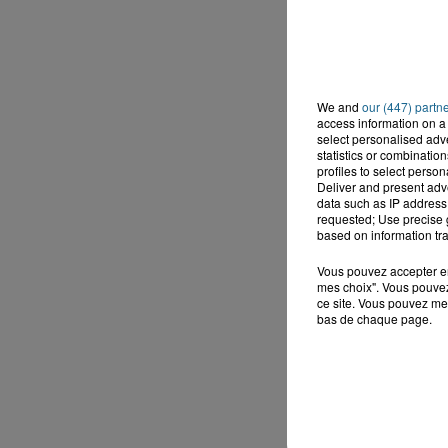
We and
our (447) partn
access information on a 
select personalised ad
statistics or combinatio
profiles to select person
Deliver and present adv
data such as IP address 
requested; Use precise g
based on information tra
Vous pouvez accepter en 
mes choix". Vous pouvez
ce site. Vous pouvez met
bas de chaque page.