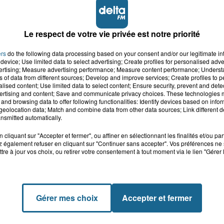
Le respect de votre vie privée est notre priorité
ers
do the following data processing based on your consent and/or our legitimate int
device; Use limited data to select advertising; Create profiles for personalised adver
vertising; Measure advertising performance; Measure content performance; Unders
ns of data from different sources; Develop and improve services; Create profiles to 
alised content; Use limited data to select content; Ensure security, prevent and detect
ertising and content; Save and communicate privacy choices. These technologies
and browsing data to offer following functionalities: Identify devices based on infor
eolocation data; Match and combine data from other data sources; Link different de
nsmitted automatically.
cliquant sur "Accepter et fermer", ou affiner en sélectionnant les finalités et/ou pa
 également refuser en cliquant sur "Continuer sans accepter". Vos préférences ne 
tre à jour vos choix, ou retirer votre consentement à tout moment via le lien "Gérer 
Gérer mes choix
Accepter et fermer