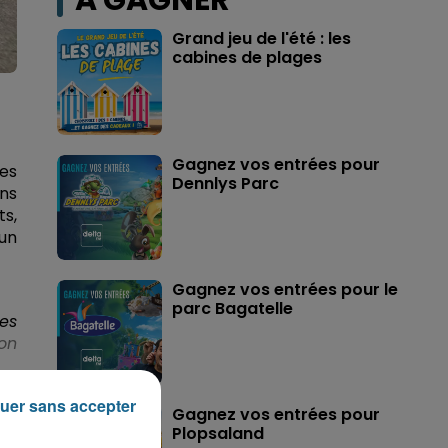
A GAGNER
Grand jeu de l'été : les
cabines de plages
Gagnez vos entrées pour
ées
Dennlys Parc
ans
ts,
 un
Gagnez vos entrées pour le
parc Bagatelle
res
on
uer sans accepter
Gagnez vos entrées pour
Plopsaland