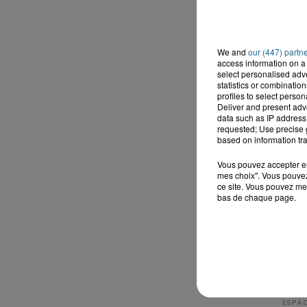
We and
our (447) partn
access information on a 
select personalised ad
statistics or combinatio
profiles to select person
Deliver and present adv
data such as IP address 
requested; Use precise g
based on information tra
Vous pouvez accepter en 
mes choix". Vous pouvez
ce site. Vous pouvez met
bas de chaque page.