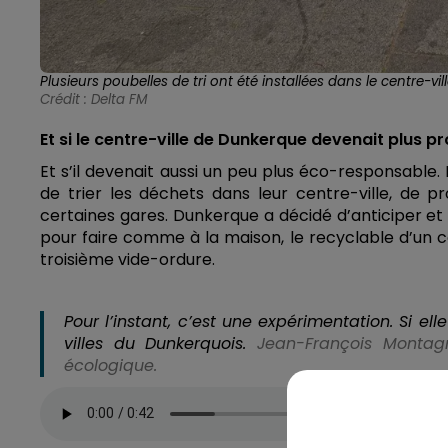
Plusieurs poubelles de tri ont été installées dans le centre-vi
Crédit :
Delta FM
Et si le centre-ville de Dunkerque devenait plus pr
Et s’il devenait aussi un peu plus éco-responsable
de trier les déchets dans leur centre-ville, de 
certaines gares. Dunkerque a décidé d’anticiper et
pour faire comme à la maison, le recyclable d’un côt
troisième vide-ordure.
Pour l’instant, c’est une expérimentation. Si el
villes du Dunkerquois.
Jean-François Montag
écologique.