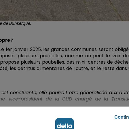
lle de Dunkerque.
opre ?
. Le 1er janvier 2025, les grandes communes seront oblig
proposer plusieurs poubelles, comme on peut le voir d
 propose plusieurs poubelles, des mini-centres de déche
é, les détritus alimentaires de l’autre, et le reste dans
le est concluante, elle pourrait être généralisée aux aut
ne, vice-président de la CUD chargé de la Transiti
Contin