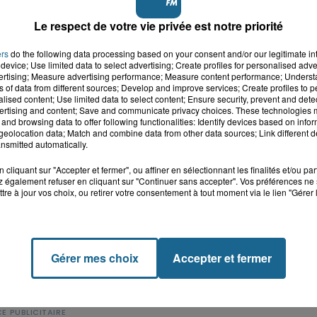
Le respect de votre vie privée est notre priorité
ers
do the following data processing based on your consent and/or our legitimate int
device; Use limited data to select advertising; Create profiles for personalised adver
vertising; Measure advertising performance; Measure content performance; Unders
ns of data from different sources; Develop and improve services; Create profiles to 
alised content; Use limited data to select content; Ensure security, prevent and detect
ertising and content; Save and communicate privacy choices. These technologies
and browsing data to offer following functionalities: Identify devices based on infor
eolocation data; Match and combine data from other data sources; Link different de
nsmitted automatically.
cliquant sur "Accepter et fermer", ou affiner en sélectionnant les finalités et/ou pa
 également refuser en cliquant sur "Continuer sans accepter". Vos préférences ne 
tre à jour vos choix, ou retirer votre consentement à tout moment via le lien "Gérer 
Gérer mes choix
Accepter et fermer