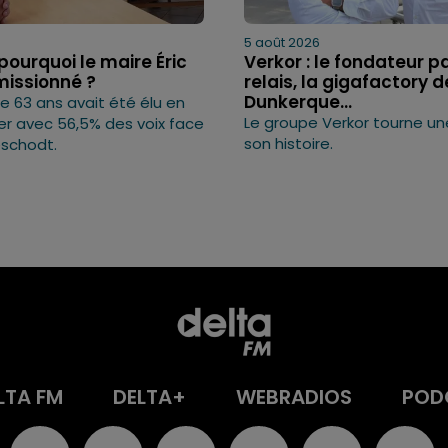
5 août 2026
pourquoi le maire Éric
Verkor : le fondateur p
missionné ?
relais, la gigafactory d
Dunkerque...
 63 ans avait été élu en
Le groupe Verkor tourne u
er avec 56,5% des voix face
son histoire.
eschodt.
LTA FM
DELTA+
WEBRADIOS
POD