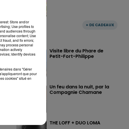
erest: Store and/or
+ DE CADEAUX
tising; Use profiles to
tand audiences through
personalise content; Use
 fraud, and fix errors;
 may process personal
mation actively
Visite libre du Phare de
vices; Identify devices
Petit-Fort-Philippe
rtenaires dans "Gérer
s'appliqueront que pour
les cookies" situé en
Un feu dans la nuit, par la
Compagnie Chamane
THE LOFF + DUO LOMA