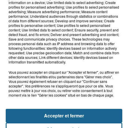
information on a device; Use limited data to select advertising; Create
Grand jeu de l'été : les cabines de plages
profiles for personalised advertising; Use profiles to select personalised
advertising; Measure advertising performance; Measure content
performance; Understand audiences through statistics or combinations
Gagnez vos entrées pour Dennlys
of data from different sources; Develop and improve services; Create
Parc
profiles to personalise content; Use profiles to select personalised
content; Use limited data to select content; Ensure security, prevent and
detect fraud, and fix errors; Deliver and present advertising and content;
Save and communicate privacy choices. These technologies may
process personal data such as IP address and browsing data to offer
following functionalities: Identify devices based on information actively
Gagnez vos entrées pour le parc
requested; Use precise geolocation data; Match and combine data from
Bagatelle
other data sources; Link different devices; Identify devices based on
information transmitted automatically.
Vous pouvez accepter en cliquant sur "Accepter et fermer", ou affiner en
sélectionnant les finalités et/ou partenaires dans "Gérer mes choix".
Vous pouvez également refuser en cliquant sur "Continuer sans
Gagnez vos entrées pour Plopsaland
accepter". Vos préférences ne s'appliqueront que pour ce site. Vous
pouvez mettre à jour vos choix, ou retirer votre consentement à tout
moment via le lien "Gérer les cookies" situé en bas de chaque page.
Accepter et fermer
+ DE CADEAUX