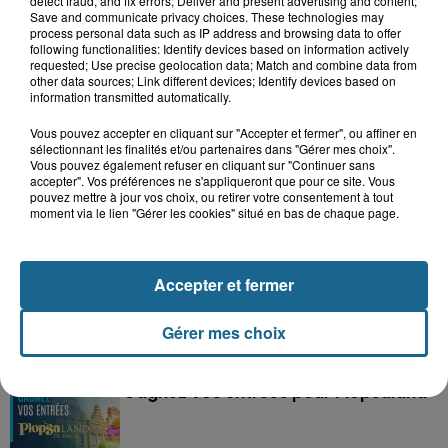
detect fraud, and fix errors; Deliver and present advertising and content;
Save and communicate privacy choices. These technologies may
process personal data such as IP address and browsing data to offer
following functionalities: Identify devices based on information actively
requested; Use precise geolocation data; Match and combine data from
other data sources; Link different devices; Identify devices based on
information transmitted automatically.
Grand jeu de l'été : les cabines de plages
Vous pouvez accepter en cliquant sur "Accepter et fermer", ou affiner en
sélectionnant les finalités et/ou partenaires dans "Gérer mes choix".
Gagnez vos entrées pour Dennlys
Vous pouvez également refuser en cliquant sur "Continuer sans
Parc
accepter". Vos préférences ne s'appliqueront que pour ce site. Vous
pouvez mettre à jour vos choix, ou retirer votre consentement à tout
moment via le lien "Gérer les cookies" situé en bas de chaque page.
Gagnez vos entrées pour le parc
Accepter et fermer
Bagatelle
Gérer mes choix
Gagnez vos entrées pour Plopsaland