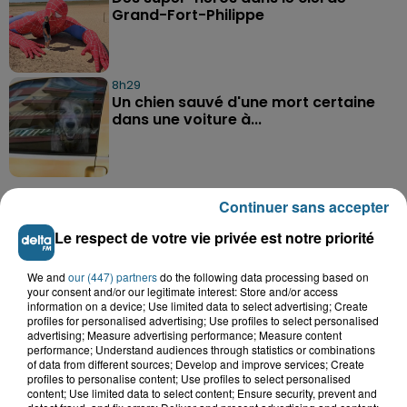
Grand-Fort-Philippe
8h29
Un chien sauvé d'une mort certaine
dans une voiture à...
Continuer sans accepter
Le respect de votre vie privée est notre priorité
A GAGNER
We and
our (447) partners
do the following data processing based on
your consent and/or our legitimate interest: Store and/or access
information on a device; Use limited data to select advertising; Create
profiles for personalised advertising; Use profiles to select personalised
advertising; Measure advertising performance; Measure content
performance; Understand audiences through statistics or combinations
of data from different sources; Develop and improve services; Create
profiles to personalise content; Use profiles to select personalised
content; Use limited data to select content; Ensure security, prevent and