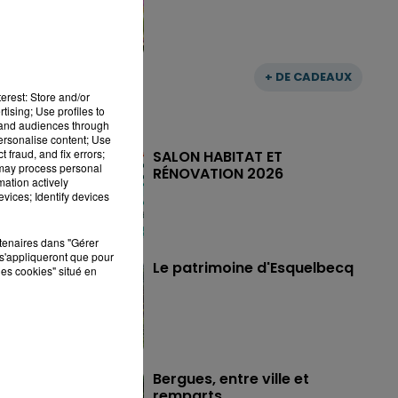
nt
es
ter
+ DE CADEAUX
erest: Store and/or
tising; Use profiles to
tand audiences through
personalise content; Use
 fraud, and fix errors;
SALON HABITAT ET
 may process personal
RÉNOVATION 2026
mation actively
vices; Identify devices
rtenaires dans "Gérer
s'appliqueront que pour
Le patrimoine d'Esquelbecq
les cookies" situé en
Bergues, entre ville et
remparts