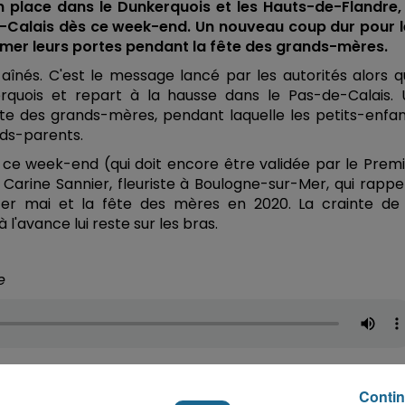
 place dans le Dunkerquois et les Hauts-de-Flandre, 
-Calais dès ce week-end. Un nouveau coup dur pour l
fermer leurs portes pendant la fête des grands-mères.
 aînés. C'est le message lancé par les autorités alors 
rquois et repart à la hausse dans le Pas-de-Calais. 
te des grands-mères, pendant laquelle les petits-enfa
nds-parents.
s ce week-end (qui doit encore être validée par le Prem
n Carine Sannier, fleuriste à Boulogne-sur-Mer, qui rappe
 1er mai et la fête des mères en 2020. La crainte de 
'avance lui reste sur les bras.
e
rine Sannier regrette aussi le manque de cohérence d
nd pas, c'est que les jardineries et les grandes surfa
Contin