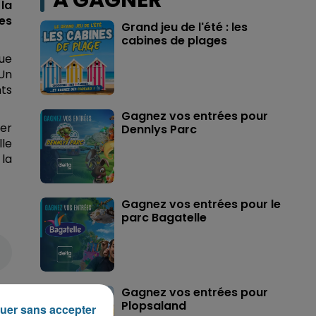
A GAGNER
la
es
Grand jeu de l'été : les
cabines de plages
que
Un
nts
Gagnez vos entrées pour
ier
Dennlys Parc
lle
la
Gagnez vos entrées pour le
parc Bagatelle
es
Gagnez vos entrées pour
ces
Plopsaland
uer sans accepter