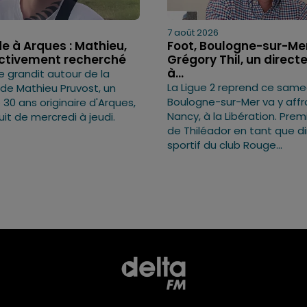
7 août 2026
e à Arques : Mathieu,
Foot, Boulogne-sur-Mer
activement recherché
Grégory Thil, un directe
à...
e grandit autour de la
La Ligue 2 reprend ce samed
 de Mathieu Pruvost, un
Boulogne-sur-Mer va y affr
0 ans originaire d'Arques,
Nancy, à la Libération. Pre
uit de mercredi à jeudi.
de Thiléador en tant que d
sportif du club Rouge...