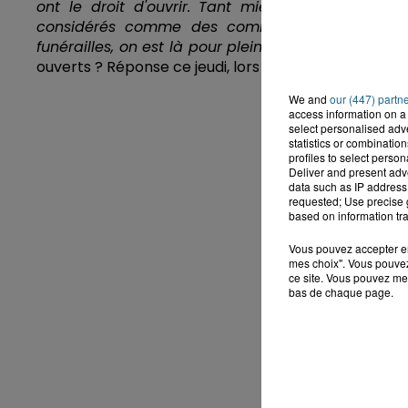
ont le droit d'ouvrir. Tant mieux pour eux, mai
considérés comme des commerces essentiels, les
funérailles, on est là pour plein de choses
". Le gou
ouverts ? Réponse ce jeudi, lors de la prise de paro
We and
our (447) partn
access information on a 
select personalised ad
statistics or combinatio
profiles to select person
Deliver and present adv
data such as IP address 
requested; Use precise g
based on information tra
Vous pouvez accepter en 
mes choix". Vous pouvez
ce site. Vous pouvez met
bas de chaque page.