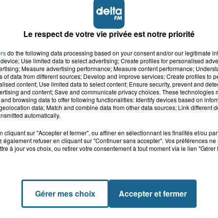
s pourquoi pas nous ? Si les libraires sont maintena
 fleuristes devraient l'être aussi. On est là pour l
vernement leur fera-t-il une fleur en les autorisant à res
Le respect de votre vie privée est notre priorité
le de Jean Castex.
ers
do the following data processing based on your consent and/or our legitimate int
device; Use limited data to select advertising; Create profiles for personalised adver
vertising; Measure advertising performance; Measure content performance; Unders
ns of data from different sources; Develop and improve services; Create profiles to 
alised content; Use limited data to select content; Ensure security, prevent and detect
ertising and content; Save and communicate privacy choices. These technologies
and browsing data to offer following functionalities: Identify devices based on infor
eolocation data; Match and combine data from other data sources; Link different de
nsmitted automatically.
cliquant sur "Accepter et fermer", ou affiner en sélectionnant les finalités et/ou pa
 également refuser en cliquant sur "Continuer sans accepter". Vos préférences ne 
tre à jour vos choix, ou retirer votre consentement à tout moment via le lien "Gérer 
Gérer mes choix
Accepter et fermer