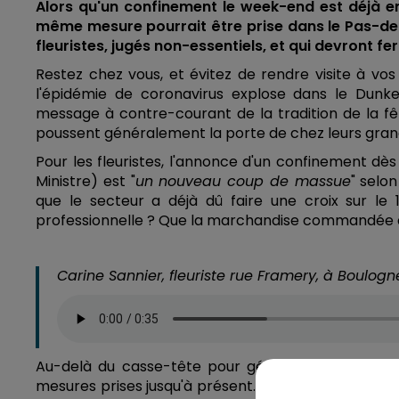
Alors qu'un confinement le week-end est déjà en
même mesure pourrait être prise dans le Pas-de
fleuristes, jugés non-essentiels, et qui devront 
Restez chez vous, et évitez de rendre visite à vos
l'épidémie de coronavirus explose dans le Dunke
message à contre-courant de la tradition de la fê
poussent généralement la porte de chez leurs gra
Pour les fleuristes, l'annonce d'un confinement dè
Ministre) est "
un nouveau coup de massue
" selo
que le secteur a déjà dû faire une croix sur le
professionnelle ? Que la marchandise commandée à l
Carine Sannier, fleuriste rue Framery, à Boulogn
Au-delà du casse-tête pour gérer ses stocks, Ca
mesures prises jusqu'à présent. "
Ce qu'on ne compre