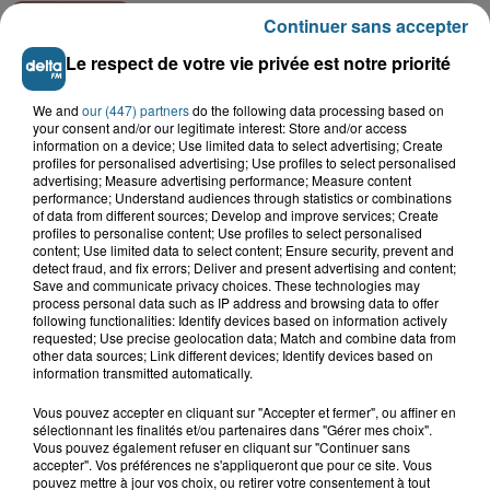
13h28
Continuer sans accepter
Athlétisme, Boulogne-sur-Mer :
Jimmy Gressier visera le doublé 5...
Le respect de votre vie privée est notre priorité
We and
our (447) partners
do the following data processing based on
your consent and/or our legitimate interest: Store and/or access
13h23
information on a device; Use limited data to select advertising; Create
Des cours... de trottinette à Bray-
profiles for personalised advertising; Use profiles to select personalised
Dunes
advertising; Measure advertising performance; Measure content
performance; Understand audiences through statistics or combinations
of data from different sources; Develop and improve services; Create
profiles to personalise content; Use profiles to select personalised
content; Use limited data to select content; Ensure security, prevent and
12h30
detect fraud, and fix errors; Deliver and present advertising and content;
Basket : Gravelines-Dunkerque va
Save and communicate privacy choices. These technologies may
commencer sa saison par du lourd
process personal data such as IP address and browsing data to offer
following functionalities: Identify devices based on information actively
requested; Use precise geolocation data; Match and combine data from
other data sources; Link different devices; Identify devices based on
information transmitted automatically.
Vous pouvez accepter en cliquant sur "Accepter et fermer", ou affiner en
sélectionnant les finalités et/ou partenaires dans "Gérer mes choix".
Vous pouvez également refuser en cliquant sur "Continuer sans
accepter". Vos préférences ne s'appliqueront que pour ce site. Vous
pouvez mettre à jour vos choix, ou retirer votre consentement à tout