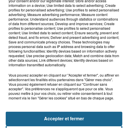
Grand jeu de l'été : les cabines de plages
your consent and/or our legitimate interest: Store and/or access
information on a device; Use limited data to select advertising; Create
profiles for personalised advertising; Use profiles to select personalised
Gagnez vos entrées pour Dennlys
advertising; Measure advertising performance; Measure content
Parc
performance; Understand audiences through statistics or combinations
of data from different sources; Develop and improve services; Create
profiles to personalise content; Use profiles to select personalised
content; Use limited data to select content; Ensure security, prevent and
detect fraud, and fix errors; Deliver and present advertising and content;
Save and communicate privacy choices. These technologies may
Gagnez vos entrées pour le parc
process personal data such as IP address and browsing data to offer
Bagatelle
following functionalities: Identify devices based on information actively
requested; Use precise geolocation data; Match and combine data from
other data sources; Link different devices; Identify devices based on
information transmitted automatically.
Vous pouvez accepter en cliquant sur "Accepter et fermer", ou affiner en
Gagnez vos entrées pour Plopsaland
sélectionnant les finalités et/ou partenaires dans "Gérer mes choix".
Vous pouvez également refuser en cliquant sur "Continuer sans
accepter". Vos préférences ne s'appliqueront que pour ce site. Vous
pouvez mettre à jour vos choix, ou retirer votre consentement à tout
moment via le lien "Gérer les cookies" situé en bas de chaque page.
+ DE CADEAUX
Accepter et fermer