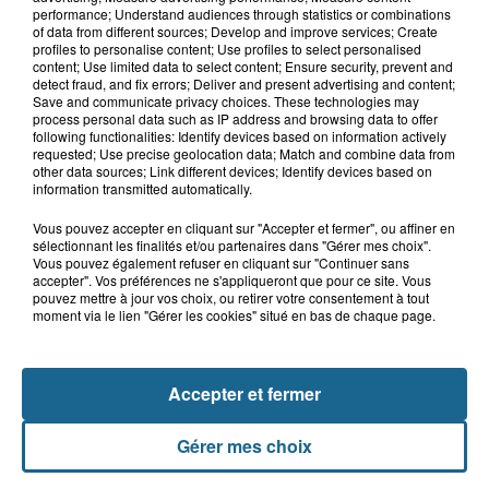
performance; Understand audiences through statistics or combinations
Samer : deux adolescents de 14 et 15
of data from different sources; Develop and improve services; Create
ans grièvement blessés dans un...
profiles to personalise content; Use profiles to select personalised
content; Use limited data to select content; Ensure security, prevent and
detect fraud, and fix errors; Deliver and present advertising and content;
Save and communicate privacy choices. These technologies may
process personal data such as IP address and browsing data to offer
8 août 2026
following functionalities: Identify devices based on information actively
Âgée de 54 ans, une femme se blesse
requested; Use precise geolocation data; Match and combine data from
dans un accident de trottinette...
other data sources; Link different devices; Identify devices based on
information transmitted automatically.
Vous pouvez accepter en cliquant sur "Accepter et fermer", ou affiner en
sélectionnant les finalités et/ou partenaires dans "Gérer mes choix".
Vous pouvez également refuser en cliquant sur "Continuer sans
accepter". Vos préférences ne s'appliqueront que pour ce site. Vous
pouvez mettre à jour vos choix, ou retirer votre consentement à tout
moment via le lien "Gérer les cookies" situé en bas de chaque page.
A GAGNER
Accepter et fermer
Gérer mes choix