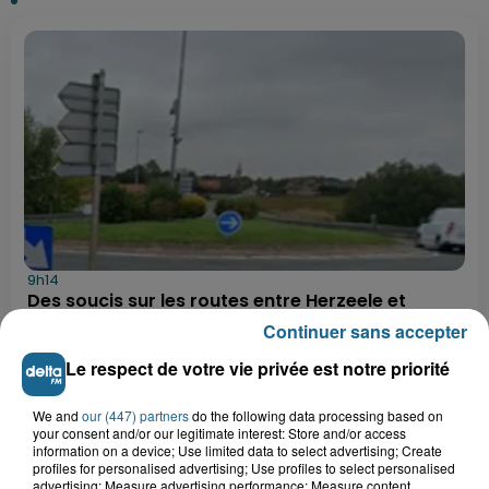
9h14
Des soucis sur les routes entre Herzeele et
Wormhout à partir de ce...
Continuer sans accepter
9h03
Le respect de votre vie privée est notre priorité
Un homme de 50 ans gravement
blessé dans un accident de voiture à...
We and
our (447) partners
do the following data processing based on
your consent and/or our legitimate interest: Store and/or access
information on a device; Use limited data to select advertising; Create
profiles for personalised advertising; Use profiles to select personalised
7h21
advertising; Measure advertising performance; Measure content