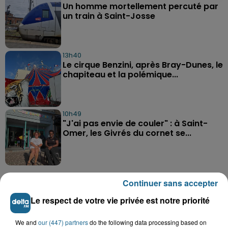
Un homme mortellement percuté par
un train à Saint-Josse
13h40
Le cirque Benzini, après Bray-Dunes, le
chapiteau et la polémique...
10h49
"J'ai pas envie de couler" : à Saint-
Omer, les Givrés du cornet se...
Continuer sans accepter
Le respect de votre vie privée est notre priorité
A GAGNER
We and
our (447) partners
do the following data processing based on