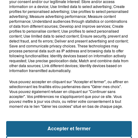
your consent and/or our legitimate interest: Store and/or access
information on a device; Use limited data to select advertising; Create
profiles for personalised advertising; Use profiles to select personalised
advertising; Measure advertising performance; Measure content
performance; Understand audiences through statistics or combinations
of data from different sources; Develop and improve services; Create
profiles to personalise content; Use profiles to select personalised
content; Use limited data to select content; Ensure security, prevent and
detect fraud, and fix errors; Deliver and present advertising and content;
Save and communicate privacy choices. These technologies may
process personal data such as IP address and browsing data to offer
following functionalities: Identify devices based on information actively
requested; Use precise geolocation data; Match and combine data from
other data sources; Link different devices; Identify devices based on
information transmitted automatically.
Grand jeu de l'été : les cabines de plages
Vous pouvez accepter en cliquant sur "Accepter et fermer", ou affiner en
sélectionnant les finalités et/ou partenaires dans "Gérer mes choix".
Gagnez vos entrées pour Dennlys
Vous pouvez également refuser en cliquant sur "Continuer sans
Parc
accepter". Vos préférences ne s'appliqueront que pour ce site. Vous
pouvez mettre à jour vos choix, ou retirer votre consentement à tout
moment via le lien "Gérer les cookies" situé en bas de chaque page.
Gagnez vos entrées pour le parc
Accepter et fermer
Bagatelle