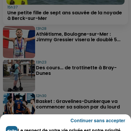
15h37
Une petite fille de sept ans sauvée de la noyade
à Berck-sur-Mer
13h28
Athlétisme, Boulogne-sur-Mer :
Jimmy Gressier visera le doublé 5...
13h23
Des cours... de trottinette à Bray-
Dunes
12h30
Basket : Gravelines-Dunkerque va
commencer sa saison par du lourd
Continuer sans accepter
Le respect de votre vie privée est notre priorité