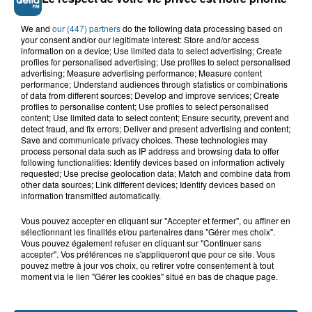
We and
our (447) partners
do the following data processing based on
your consent and/or our legitimate interest: Store and/or access
information on a device; Use limited data to select advertising; Create
A GAGNER
profiles for personalised advertising; Use profiles to select personalised
advertising; Measure advertising performance; Measure content
performance; Understand audiences through statistics or combinations
of data from different sources; Develop and improve services; Create
profiles to personalise content; Use profiles to select personalised
content; Use limited data to select content; Ensure security, prevent and
detect fraud, and fix errors; Deliver and present advertising and content;
Save and communicate privacy choices. These technologies may
process personal data such as IP address and browsing data to offer
following functionalities: Identify devices based on information actively
requested; Use precise geolocation data; Match and combine data from
other data sources; Link different devices; Identify devices based on
information transmitted automatically.
Vous pouvez accepter en cliquant sur "Accepter et fermer", ou affiner en
sélectionnant les finalités et/ou partenaires dans "Gérer mes choix".
Vous pouvez également refuser en cliquant sur "Continuer sans
Grand jeu de l'été : les cabines de plages
accepter". Vos préférences ne s'appliqueront que pour ce site. Vous
pouvez mettre à jour vos choix, ou retirer votre consentement à tout
Gagnez vos entrées pour Dennlys
moment via le lien "Gérer les cookies" situé en bas de chaque page.
Parc