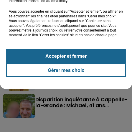
information transmitted automatically.
Vous pouvez accepter en cliquant sur "Accepter et fermer", ou affiner en
sélectionnant les finalités et/ou partenaires dans "Gérer mes choix".
Vous pouvez également refuser en cliquant sur "Continuer sans
Saint-Omer : un enfant gravement brûlé
accepter". Vos préférences ne s'appliqueront que pour ce site. Vous
après l'explosion d'un jouet...
pouvez mettre à jour vos choix, ou retirer votre consentement à tout
moment via le lien "Gérer les cookies" situé en bas de chaque page.
Hazebrouck : victime d'un accident,
Lucas s'en est allé brutalement...
Accepter et fermer
Gérer mes choix
Valérie, 46 ans, portée disparue
depuis mardi à Dunkerque, sa...
Disparition inquiétante à Cappelle-
la-Grande : Michael, 41 ans...