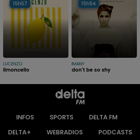
15h57
15h57
15h54
15h54
LUCENZO
IMANY
limoncello
don't be so shy
INFOS
SPORTS
DELTA FM
DELTA+
WEBRADIOS
PODCASTS