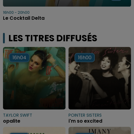
16h00 - 20h00
Le Cocktail Delta
LES TITRES DIFFUSÉS
16h04
16h04
16h00
16h00
TAYLOR SWIFT
POINTER SISTERS
opalite
i'm so excited