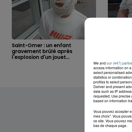
Saint-Omer : un enfant
Hazebrouc
gravement brûlé après
accident,
l'explosion d'un jouet...
brutaleme
We and
our (447) partn
access information on a 
select personalised ad
statistics or combinatio
profiles to select person
Deliver and present adv
data such as IP address 
requested; Use precise g
based on information tra
Vous pouvez accepter en 
mes choix". Vous pouvez
ce site. Vous pouvez met
bas de chaque page.