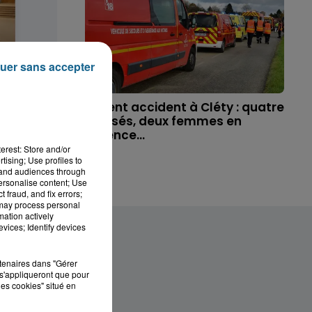
uer sans accepter
 disparue
Violent accident à Cléty : quatre
ue, sa...
blessés, deux femmes en
urgence...
erest: Store and/or
tising; Use profiles to
tand audiences through
personalise content; Use
 fraud, and fix errors;
 may process personal
mation actively
vices; Identify devices
rtenaires dans "Gérer
s'appliqueront que pour
les cookies" situé en