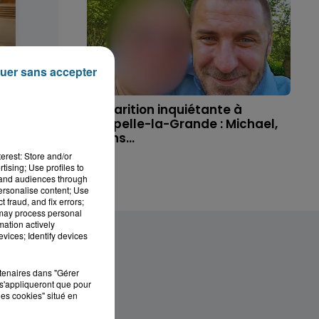
uer sans accepter
 disparue
Disparition inquiétante à
ue, sa...
Cappelle-la-Grande : Michael,
41 ans...
erest: Store and/or
tising; Use profiles to
tand audiences through
personalise content; Use
 fraud, and fix errors;
 may process personal
mation actively
vices; Identify devices
rtenaires dans "Gérer
s'appliqueront que pour
les cookies" situé en