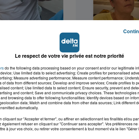
Contin
k : victime d'un
Valérie, 46 ans, portée
 Lucas s'en est allé
depuis mardi à Dunkerq
Le respect de votre vie privée est notre priorité
nt...
ers
do the following data processing based on your consent and/or our legitimate int
device; Use limited data to select advertising; Create profiles for personalised adver
vertising; Measure advertising performance; Measure content performance; Unders
ns of data from different sources; Develop and improve services; Create profiles to 
alised content; Use limited data to select content; Ensure security, prevent and detect
ertising and content; Save and communicate privacy choices. These technologies
and browsing data to offer following functionalities: Identify devices based on infor
eolocation data; Match and combine data from other data sources; Link different de
nsmitted automatically.
cliquant sur "Accepter et fermer", ou affiner en sélectionnant les finalités et/ou pa
 également refuser en cliquant sur "Continuer sans accepter". Vos préférences ne 
tre à jour vos choix, ou retirer votre consentement à tout moment via le lien "Gérer 