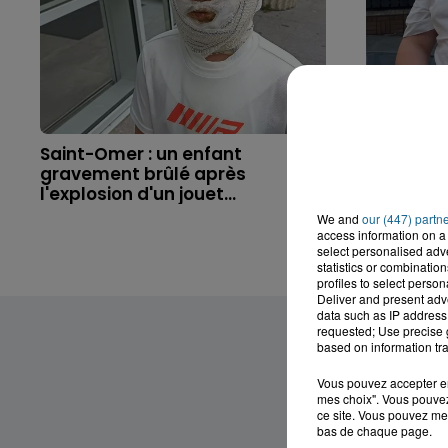
Saint-Omer : un enfant
Hazebrouc
gravement brûlé après
accident,
l'explosion d'un jouet...
brutaleme
We and
our (447) partn
access information on a 
select personalised ad
statistics or combinatio
profiles to select person
Deliver and present adv
data such as IP address 
requested; Use precise g
based on information tra
Vous pouvez accepter en 
mes choix". Vous pouvez
ce site. Vous pouvez met
bas de chaque page.