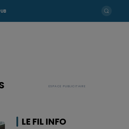
PUB
S
LE FIL INFO