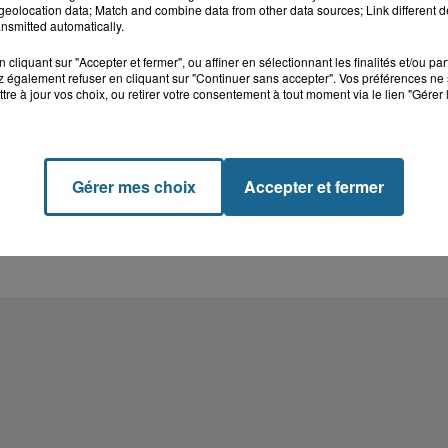
eolocation data; Match and combine data from other data sources; Link different de
nsmitted automatically.
cliquant sur "Accepter et fermer", ou affiner en sélectionnant les finalités et/ou pa
 également refuser en cliquant sur "Continuer sans accepter". Vos préférences ne 
tre à jour vos choix, ou retirer votre consentement à tout moment via le lien "Gérer 
k : victime d'un
Valérie, 46 ans, portée
 Lucas s'en est allé
depuis mardi à Dunkerq
Gérer mes choix
Accepter et fermer
nt...