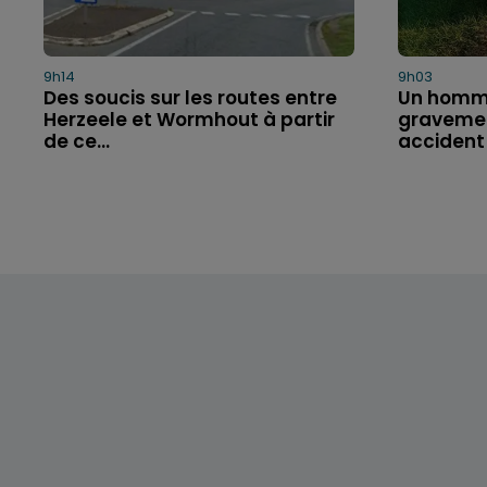
9h14
9h03
Des soucis sur les routes entre
Un homm
Herzeele et Wormhout à partir
gravemen
de ce...
accident 