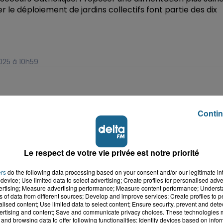
r le déploiement de jardins collectifs font partie des dix
025 à 10h59
Contin
Le respect de votre vie privée est notre priorité
ers
do the following data processing based on your consent and/or our legitimate int
device; Use limited data to select advertising; Create profiles for personalised adver
vertising; Measure advertising performance; Measure content performance; Unders
ns of data from different sources; Develop and improve services; Create profiles to 
alised content; Use limited data to select content; Ensure security, prevent and detect
ertising and content; Save and communicate privacy choices. These technologies
and browsing data to offer following functionalities: Identify devices based on infor