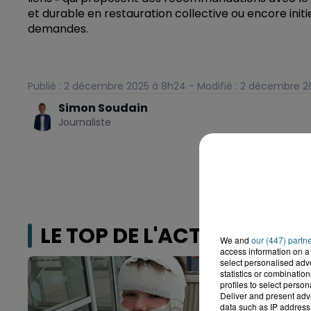
et durable en restauration collective ou encore initie
demandes.
Publié : 2 décembre 2025 à 8h24 - Modifié : 2 décembre 2
Simon Soudain
Journaliste
LE TOP DE L'ACTU
We and
our (447) partn
access information on a 
select personalised ad
statistics or combinatio
profiles to select person
Deliver and present adv
data such as IP address 