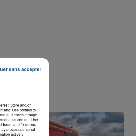
uer sans accepter
erest: Store and/or
tising; Use profiles to
tand audiences through
personalise content; Use
 fraud, and fix errors;
 may process personal
mation actively