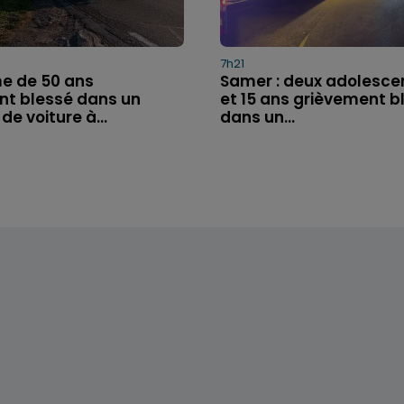
7h21
e de 50 ans
Samer : deux adolescen
t blessé dans un
et 15 ans grièvement b
de voiture à...
dans un...