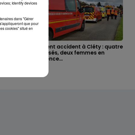
vices; Identify devices
rtenaires dans "Gérer
s'appliqueront que pour
les cookies" situé en
 disparue
Violent accident à Cléty : quatre
ue, sa...
blessés, deux femmes en
urgence...