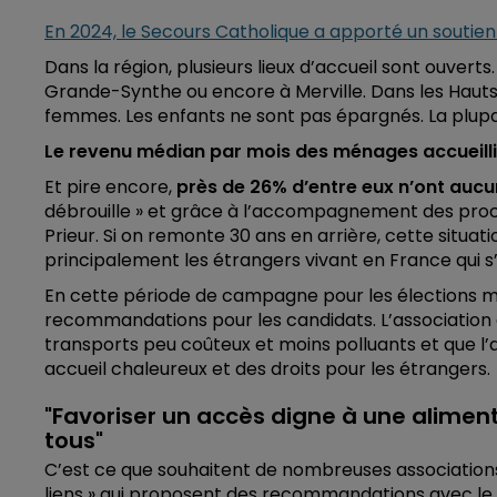
En 2024, le Secours Catholique a apporté un soutien
Dans la région, plusieurs lieux d’accueil sont ouvert
Grande-Synthe ou encore à Merville. Dans les Ha
femmes. Les enfants ne sont pas épargnés. La plupart
Le revenu médian par mois des ménages accueillis
Et pire encore,
près de 26% d’entre eux n’ont aucu
débrouille » et grâce à l’accompagnement des proch
Prieur. Si on remonte 30 ans en arrière, cette situat
principalement les étrangers vivant en France qui s
En cette période de campagne pour les élections mu
recommandations pour les candidats. L’association 
transports peu coûteux et moins polluants et que l’
accueil chaleureux et des droits pour les étrangers.
"Favoriser un accès digne à une aliment
tous"
C’est ce que souhaitent de nombreuses associations
liens » qui proposent des recommandations avec le 