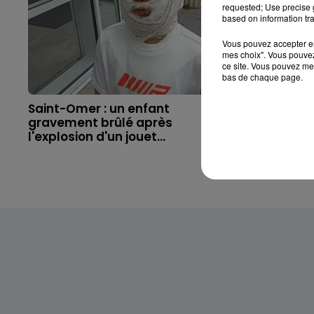
requested; Use precise g
based on information tra
Vous pouvez accepter en 
mes choix". Vous pouvez
ce site. Vous pouvez met
bas de chaque page.
Saint-Omer : un enfant
Hazebrouc
gravement brûlé après
accident,
l'explosion d'un jouet...
brutaleme