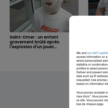
Saint-Omer : un enfant
Hazebrouc
gravement brûlé après
accident,
l'explosion d'un jouet...
brutaleme
We and
our (447) partn
access information on a 
select personalised ad
statistics or combinatio
profiles to select person
Deliver and present adv
data such as IP address 
requested; Use precise g
based on information tra
Vous pouvez accepter en 
mes choix". Vous pouvez
ce site. Vous pouvez met
bas de chaque page.