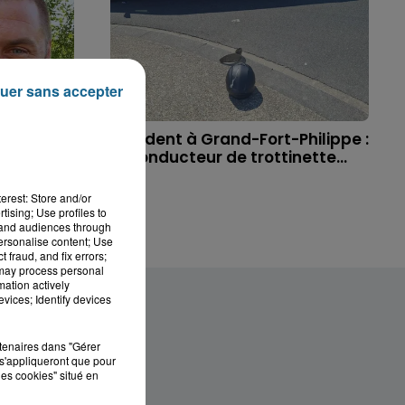
uer sans accepter
 à
Accident à Grand-Fort-Philippe :
ichael,
le conducteur de trottinette...
erest: Store and/or
tising; Use profiles to
tand audiences through
personalise content; Use
 fraud, and fix errors;
 may process personal
mation actively
vices; Identify devices
rtenaires dans "Gérer
s'appliqueront que pour
les cookies" situé en