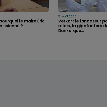
5 août 2026
pourquoi le maire Éric
Verkor : le fondateur p
missionné ?
relais, la gigafactory d
Dunkerque...