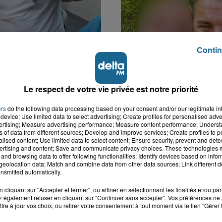
Contin
k : victime d'un
Disparition inquiétante
 Lucas s'en est allé
Cappelle-la-Grande : M
Le respect de votre vie privée est notre priorité
nt...
41 ans...
ers
do the following data processing based on your consent and/or our legitimate int
device; Use limited data to select advertising; Create profiles for personalised adver
vertising; Measure advertising performance; Measure content performance; Unders
ns of data from different sources; Develop and improve services; Create profiles to 
alised content; Use limited data to select content; Ensure security, prevent and detect
ertising and content; Save and communicate privacy choices. These technologies
and browsing data to offer following functionalities: Identify devices based on infor
eolocation data; Match and combine data from other data sources; Link different de
nsmitted automatically.
cliquant sur "Accepter et fermer", ou affiner en sélectionnant les finalités et/ou pa
 également refuser en cliquant sur "Continuer sans accepter". Vos préférences ne 
tre à jour vos choix, ou retirer votre consentement à tout moment via le lien "Gérer 