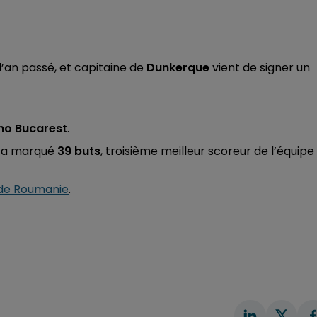
’an passé, et capitaine de
Dunkerque
vient de signer un
mo Bucarest
.
 y a marqué
39 buts
, troisième meilleur scoreur de l’équipe
 de Roumanie
.