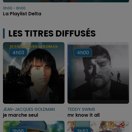
0h00 - 6h00
La Playlist Delta
LES TITRES DIFFUSÉS
4h03
4h03
4h00
4h00
JEAN-JACQUES GOLDMAN
TEDDY SWIMS
je marche seul
mr know it all
3h56
3h56
3h52
3h52