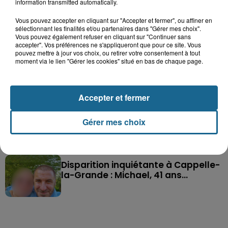
information transmitted automatically.
Vous pouvez accepter en cliquant sur "Accepter et fermer", ou affiner en
sélectionnant les finalités et/ou partenaires dans "Gérer mes choix".
Dunkerque : trois femmes mortes au large de
Vous pouvez également refuser en cliquant sur "Continuer sans
la digue du Braek
accepter". Vos préférences ne s'appliqueront que pour ce site. Vous
pouvez mettre à jour vos choix, ou retirer votre consentement à tout
moment via le lien "Gérer les cookies" situé en bas de chaque page.
Saint-Omer : un enfant gravement
brûlé après l'explosion d'un jouet...
Accepter et fermer
Hazebrouck : victime d'un accident,
Gérer mes choix
Lucas s'en est allé brutalement...
Disparition inquiétante à Cappelle-
la-Grande : Michael, 41 ans...