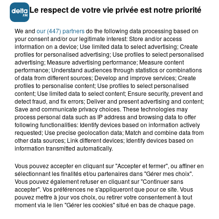
Le respect de votre vie privée est notre priorité
We and
our (447) partners
do the following data processing based on
your consent and/or our legitimate interest: Store and/or access
information on a device; Use limited data to select advertising; Create
profiles for personalised advertising; Use profiles to select personalised
advertising; Measure advertising performance; Measure content
performance; Understand audiences through statistics or combinations
of data from different sources; Develop and improve services; Create
profiles to personalise content; Use profiles to select personalised
content; Use limited data to select content; Ensure security, prevent and
detect fraud, and fix errors; Deliver and present advertising and content;
Save and communicate privacy choices. These technologies may
Saint-Omer : un enfant gravement brûlé
process personal data such as IP address and browsing data to offer
après l'explosion d'un jouet...
following functionalities: Identify devices based on information actively
requested; Use precise geolocation data; Match and combine data from
other data sources; Link different devices; Identify devices based on
information transmitted automatically.
Hazebrouck : victime d'un accident,
Lucas s'en est allé brutalement...
Vous pouvez accepter en cliquant sur "Accepter et fermer", ou affiner en
sélectionnant les finalités et/ou partenaires dans "Gérer mes choix".
Vous pouvez également refuser en cliquant sur "Continuer sans
accepter". Vos préférences ne s'appliqueront que pour ce site. Vous
Disparition inquiétante à Cappelle-
pouvez mettre à jour vos choix, ou retirer votre consentement à tout
la-Grande : Michael, 41 ans...
moment via le lien "Gérer les cookies" situé en bas de chaque page.