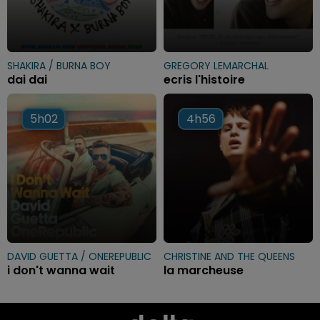
SHAKIRA / BURNA BOY
GREGORY LEMARCHAL
dai dai
ecris l'histoire
5h02
5h02
4h56
4h56
DAVID GUETTA / ONEREPUBLIC
CHRISTINE AND THE QUEENS
i don't wanna wait
la marcheuse