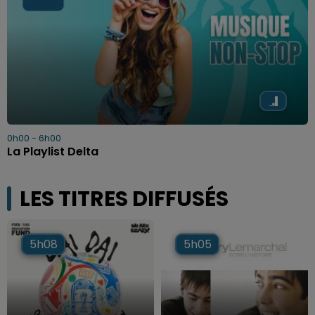
0h00 - 6h00
La Playlist Delta
LES TITRES DIFFUSÉS
5h08
5h08
5h05
5h05