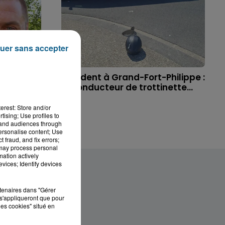
uer sans accepter
 à
Accident à Grand-Fort-Philippe :
ichael,
le conducteur de trottinette...
erest: Store and/or
tising; Use profiles to
tand audiences through
personalise content; Use
 fraud, and fix errors;
 may process personal
mation actively
vices; Identify devices
rtenaires dans "Gérer
s'appliqueront que pour
les cookies" situé en