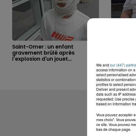
Saint-Omer : un enfant
Hazebrouc
gravement brûlé après
accident,
l'explosion d'un jouet...
brutaleme
We and
our (447) partn
access information on a 
select personalised ad
statistics or combinatio
profiles to select person
Deliver and present adv
data such as IP address 
requested; Use precise g
based on information tra
Vous pouvez accepter en 
mes choix". Vous pouvez
ce site. Vous pouvez met
bas de chaque page.