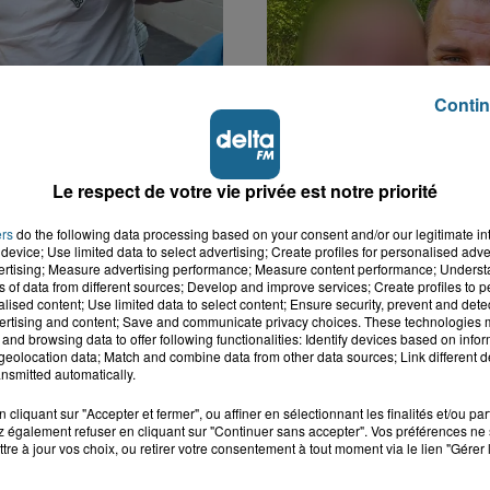
Contin
k : victime d'un
Disparition inquiétante
 Lucas s'en est allé
Cappelle-la-Grande : M
Le respect de votre vie privée est notre priorité
nt...
41 ans...
ers
do the following data processing based on your consent and/or our legitimate int
device; Use limited data to select advertising; Create profiles for personalised adver
vertising; Measure advertising performance; Measure content performance; Unders
ns of data from different sources; Develop and improve services; Create profiles to 
alised content; Use limited data to select content; Ensure security, prevent and detect
ertising and content; Save and communicate privacy choices. These technologies
and browsing data to offer following functionalities: Identify devices based on infor
eolocation data; Match and combine data from other data sources; Link different de
nsmitted automatically.
cliquant sur "Accepter et fermer", ou affiner en sélectionnant les finalités et/ou pa
 également refuser en cliquant sur "Continuer sans accepter". Vos préférences ne 
tre à jour vos choix, ou retirer votre consentement à tout moment via le lien "Gérer 