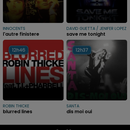
INNOCENTS
DAVID GUETTA / JENIFER LOPEZ
l'autre finistere
save me tonight
12h46
12h46
12h37
12h37
ROBIN THICKE
SANTA
blurred lines
dis moi oui