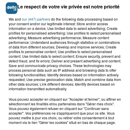
Le respect de votre vie privée est notre priorité
We and
our (447) partners
do the following data processing based on
your consent and/or our legitimate interest: Store and/or access
information on a device; Use limited data to select advertising; Create
profiles for personalised advertising; Use profiles to select personalised
advertising; Measure advertising performance; Measure content
performance; Understand audiences through statistics or combinations
of data from different sources; Develop and improve services; Create
profiles to personalise content; Use profiles to select personalised
content; Use limited data to select content; Ensure security, prevent and
detect fraud, and fix errors; Deliver and present advertising and content;
Save and communicate privacy choices. These technologies may
Saint-Omer : un enfant gravement brûlé
process personal data such as IP address and browsing data to offer
après l'explosion d'un jouet...
following functionalities: Identify devices based on information actively
requested; Use precise geolocation data; Match and combine data from
other data sources; Link different devices; Identify devices based on
Hazebrouck : victime d'un accident,
information transmitted automatically.
Lucas s'en est allé brutalement...
Vous pouvez accepter en cliquant sur "Accepter et fermer", ou affiner en
sélectionnant les finalités et/ou partenaires dans "Gérer mes choix".
Vous pouvez également refuser en cliquant sur "Continuer sans
accepter". Vos préférences ne s'appliqueront que pour ce site. Vous
Valérie, 46 ans, portée disparue
pouvez mettre à jour vos choix, ou retirer votre consentement à tout
depuis mardi à Dunkerque, sa...
moment via le lien "Gérer les cookies" situé en bas de chaque page.