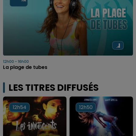
12h00 - 16h00
La plage de tubes
LES TITRES DIFFUSÉS
12h54
12h54
12h50
12h50