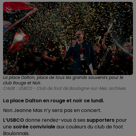
La place Dalton, place de tous les grands souvenirs pour le
club Rouge et Noir.
Crédit :
USBCO - Club de foot de Boulogne-sur-Mer, archives
La place Dalton en rouge et noir ce lundi.
Non Jeanne Mas n’y sera pas en concert.
L’USBCO
donne rendez-vous à ses
supporters
pour
une
soirée conviviale
aux couleurs du club de foot
Boulonnais.