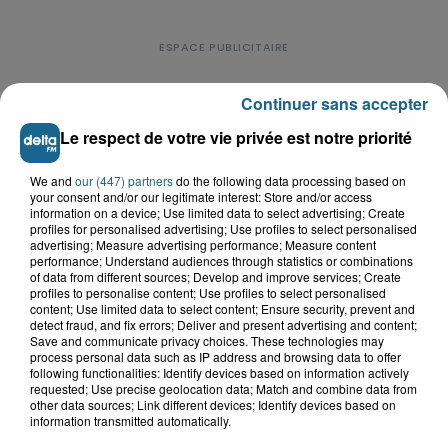
Continuer sans accepter
Le respect de votre vie privée est notre priorité
LE TOP DE L'ACTU
We and
our (447) partners
do the following data processing based on
your consent and/or our legitimate interest: Store and/or access
information on a device; Use limited data to select advertising; Create
profiles for personalised advertising; Use profiles to select personalised
advertising; Measure advertising performance; Measure content
performance; Understand audiences through statistics or combinations
of data from different sources; Develop and improve services; Create
profiles to personalise content; Use profiles to select personalised
content; Use limited data to select content; Ensure security, prevent and
detect fraud, and fix errors; Deliver and present advertising and content;
Save and communicate privacy choices. These technologies may
process personal data such as IP address and browsing data to offer
following functionalities: Identify devices based on information actively
requested; Use precise geolocation data; Match and combine data from
other data sources; Link different devices; Identify devices based on
information transmitted automatically.
Saint-Omer : un enfant gravement brûlé