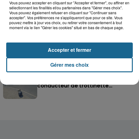
Vous pouvez accepter en cliquant sur "Accepter et fermer", ou affiner en
après l'explosion d'un jouet...
sélectionnant les finalités et/ou partenaires dans "Gérer mes choix".
Vous pouvez également refuser en cliquant sur "Continuer sans
accepter". Vos préférences ne s'appliqueront que pour ce site. Vous
Hazebrouck : victime d'un accident,
pouvez mettre à jour vos choix, ou retirer votre consentement à tout
Lucas s'en est allé brutalement...
moment via le lien "Gérer les cookies" situé en bas de chaque page.
Accepter et fermer
Disparition inquiétante à Cappelle-
la-Grande : Michael, 41 ans...
Gérer mes choix
Accident à Grand-Fort-Philippe : le
conducteur de trottinette...