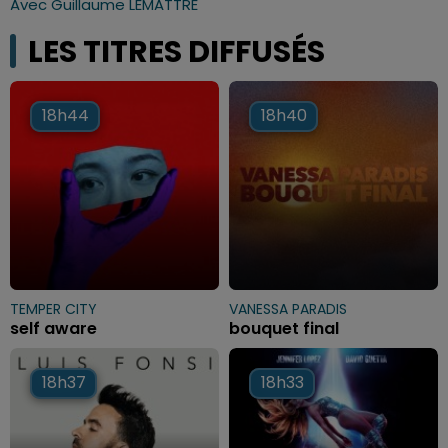
Avec Guillaume LEMATTRE
LES TITRES DIFFUSÉS
18h44
18h44
18h40
18h40
TEMPER CITY
VANESSA PARADIS
self aware
bouquet final
18h37
18h37
18h33
18h33