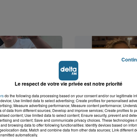
Contin
Le respect de votre vie privée est notre priorité
ers
do the following data processing based on your consent and/or our legitimate int
device; Use limited data to select advertising; Create profiles for personalised adver
vertising; Measure advertising performance; Measure content performance; Unders
k : victime d'un
Valérie, 46 ans, portée
ns of data from different sources; Develop and improve services; Create profiles to 
 Lucas s'en est allé
depuis mardi à Dunkerq
alised content; Use limited data to select content; Ensure security, prevent and detect
nt...
ertising and content; Save and communicate privacy choices. These technologies
and browsing data to offer following functionalities: Identify devices based on infor
eolocation data; Match and combine data from other data sources; Link different de
nsmitted automatically.