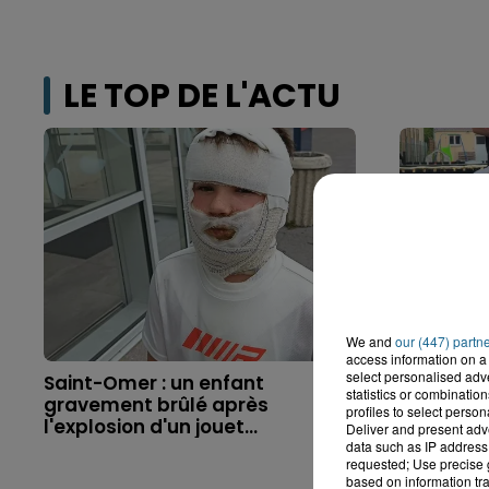
LE TOP DE L'ACTU
We and
our (447) partn
access information on a 
select personalised ad
Saint-Omer : un enfant
Hazebrouc
statistics or combinatio
gravement brûlé après
accident,
profiles to select person
l'explosion d'un jouet...
brutaleme
Deliver and present adv
data such as IP address 
requested; Use precise g
based on information tra