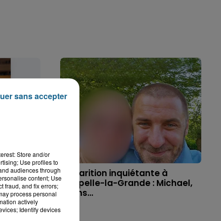
uer sans accepter
erest: Store and/or
tising; Use profiles to
tand audiences through
 disparue
Disparition inquiétante à
personalise content; Use
ue, sa...
Cappelle-la-Grande : Michael,
 fraud, and fix errors;
41 ans...
 may process personal
mation actively
vices; Identify devices