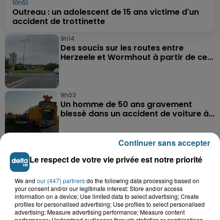
10h51
Outreau : un adolescent de 15 ans victime d'un
accident de trottinette
9h14
Des soucis sur les routes entre
Herzeele et Wormhout à partir de ce...
9h03
Un homme de 50 ans gravement
blessé dans un accident de voiture à...
Continuer sans accepter
7h21
Le respect de votre vie privée est notre priorité
Samer : deux adolescents de 14 et 15
ans grièvement blessés dans un...
We and
our (447) partners
do the following data processing based on
your consent and/or our legitimate interest: Store and/or access
information on a device; Use limited data to select advertising; Create
profiles for personalised advertising; Use profiles to select personalised
advertising; Measure advertising performance; Measure content
performance; Understand audiences through statistics or combinations