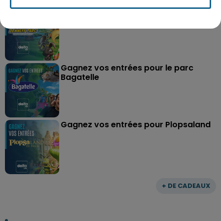
Gagnez vos entrées pour Dennlys
Parc
Gagnez vos entrées pour le parc
Bagatelle
Gagnez vos entrées pour Plopsaland
+ DE CADEAUX