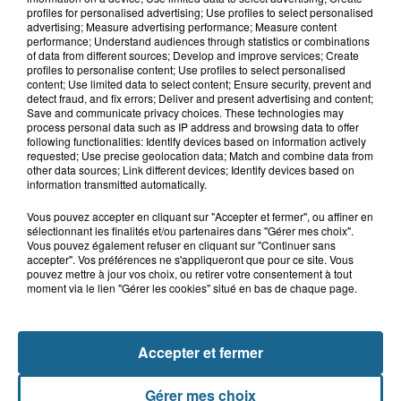
profiles for personalised advertising; Use profiles to select personalised
advertising; Measure advertising performance; Measure content
performance; Understand audiences through statistics or combinations
of data from different sources; Develop and improve services; Create
profiles to personalise content; Use profiles to select personalised
content; Use limited data to select content; Ensure security, prevent and
detect fraud, and fix errors; Deliver and present advertising and content;
Save and communicate privacy choices. These technologies may
process personal data such as IP address and browsing data to offer
A GAGNER
following functionalities: Identify devices based on information actively
requested; Use precise geolocation data; Match and combine data from
other data sources; Link different devices; Identify devices based on
information transmitted automatically.
Vous pouvez accepter en cliquant sur "Accepter et fermer", ou affiner en
sélectionnant les finalités et/ou partenaires dans "Gérer mes choix".
Vous pouvez également refuser en cliquant sur "Continuer sans
accepter". Vos préférences ne s'appliqueront que pour ce site. Vous
pouvez mettre à jour vos choix, ou retirer votre consentement à tout
moment via le lien "Gérer les cookies" situé en bas de chaque page.
Accepter et fermer
Grand jeu de l'été : les cabines de plages
Gérer mes choix