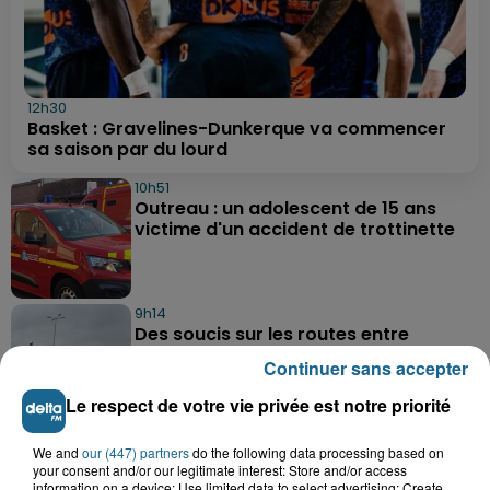
12h30
Basket : Gravelines-Dunkerque va commencer
sa saison par du lourd
10h51
Outreau : un adolescent de 15 ans
victime d'un accident de trottinette
9h14
Des soucis sur les routes entre
Herzeele et Wormhout à partir de ce...
Continuer sans accepter
Le respect de votre vie privée est notre priorité
9h03
We and
our (447) partners
do the following data processing based on
Un homme de 50 ans gravement
your consent and/or our legitimate interest: Store and/or access
blessé dans un accident de voiture à...
information on a device; Use limited data to select advertising; Create