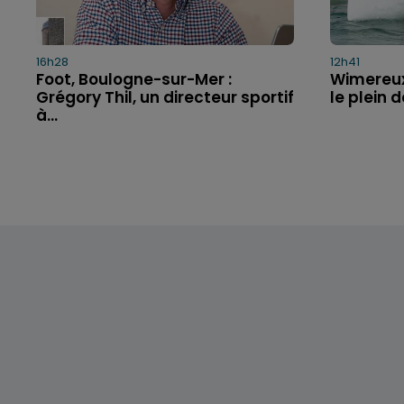
16h28
12h41
Foot, Boulogne-sur-Mer :
Wimereux 
Grégory Thil, un directeur sportif
le plein 
à...