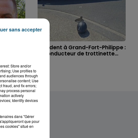
uer sans accepter
 à
Accident à Grand-Fort-Philippe :
ichael,
le conducteur de trottinette...
erest: Store and/or
tising; Use profiles to
tand audiences through
personalise content; Use
 fraud, and fix errors;
 may process personal
mation actively
vices; Identify devices
rtenaires dans "Gérer
s'appliqueront que pour
les cookies" situé en