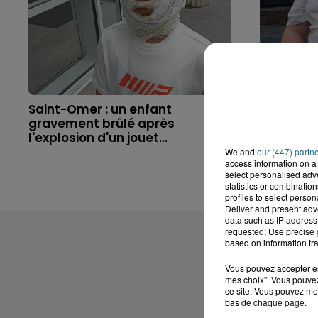
Saint-Omer : un enfant
Hazebrouc
gravement brûlé après
accident,
l'explosion d'un jouet...
brutaleme
We and
our (447) partn
access information on a 
select personalised ad
statistics or combinatio
profiles to select person
Deliver and present adv
data such as IP address 
requested; Use precise g
based on information tra
Vous pouvez accepter en 
mes choix". Vous pouvez
ce site. Vous pouvez met
bas de chaque page.