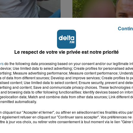
Contin
k : victime d'un
Disparition inquiétante
 Lucas s'en est allé
Cappelle-la-Grande : M
Le respect de votre vie privée est notre priorité
nt...
41 ans...
ers
do the following data processing based on your consent and/or our legitimate int
device; Use limited data to select advertising; Create profiles for personalised adver
vertising; Measure advertising performance; Measure content performance; Unders
ns of data from different sources; Develop and improve services; Create profiles to 
alised content; Use limited data to select content; Ensure security, prevent and detect
ertising and content; Save and communicate privacy choices. These technologies
and browsing data to offer following functionalities: Identify devices based on infor
eolocation data; Match and combine data from other data sources; Link different de
nsmitted automatically.
cliquant sur "Accepter et fermer", ou affiner en sélectionnant les finalités et/ou pa
 également refuser en cliquant sur "Continuer sans accepter". Vos préférences ne 
tre à jour vos choix, ou retirer votre consentement à tout moment via le lien "Gérer 