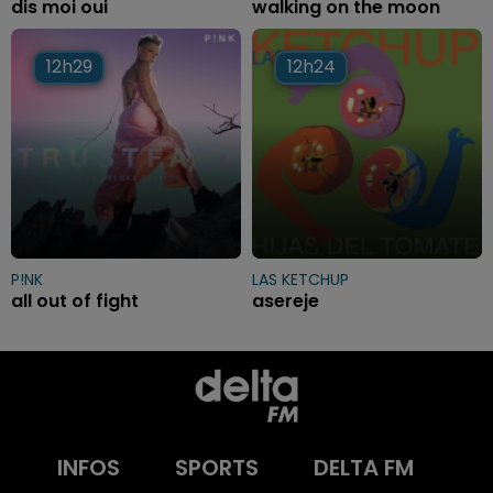
dis moi oui
walking on the moon
12h29
12h29
12h24
12h24
P!NK
LAS KETCHUP
all out of fight
asereje
INFOS
SPORTS
DELTA FM