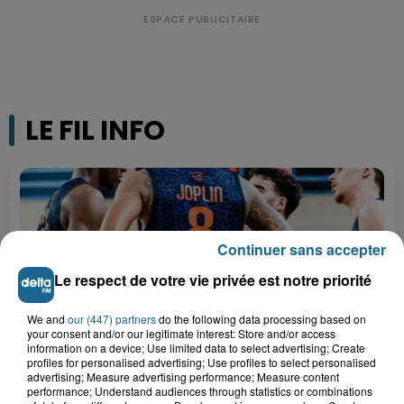
LE FIL INFO
Continuer sans accepter
Le respect de votre vie privée est notre priorité
We and
our (447) partners
do the following data processing based on
your consent and/or our legitimate interest: Store and/or access
information on a device; Use limited data to select advertising; Create
profiles for personalised advertising; Use profiles to select personalised
12h30
advertising; Measure advertising performance; Measure content
Basket : Gravelines-Dunkerque va commencer
performance; Understand audiences through statistics or combinations