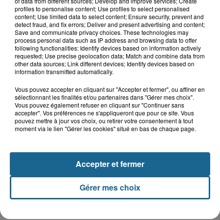
of data from different sources; Develop and improve services; Create
sa saison par du lourd
profiles to personalise content; Use profiles to select personalised
content; Use limited data to select content; Ensure security, prevent and
10h51
detect fraud, and fix errors; Deliver and present advertising and content;
Outreau : un adolescent de 15 ans
Save and communicate privacy choices. These technologies may
victime d'un accident de trottinette
process personal data such as IP address and browsing data to offer
following functionalities: Identify devices based on information actively
requested; Use precise geolocation data; Match and combine data from
other data sources; Link different devices; Identify devices based on
information transmitted automatically.
9h14
Des soucis sur les routes entre
Vous pouvez accepter en cliquant sur "Accepter et fermer", ou affiner en
Herzeele et Wormhout à partir de ce...
sélectionnant les finalités et/ou partenaires dans "Gérer mes choix".
Vous pouvez également refuser en cliquant sur "Continuer sans
accepter". Vos préférences ne s'appliqueront que pour ce site. Vous
pouvez mettre à jour vos choix, ou retirer votre consentement à tout
moment via le lien "Gérer les cookies" situé en bas de chaque page.
9h03
Un homme de 50 ans gravement
blessé dans un accident de voiture à...
Accepter et fermer
Gérer mes choix
TOUTE L'ACTU LOCALE