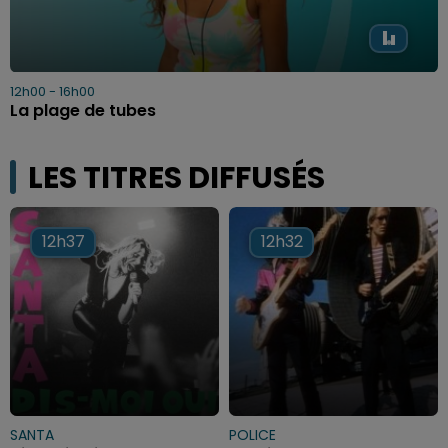
12h00 - 16h00
La plage de tubes
LES TITRES DIFFUSÉS
12h37
12h37
12h32
12h32
SANTA
POLICE