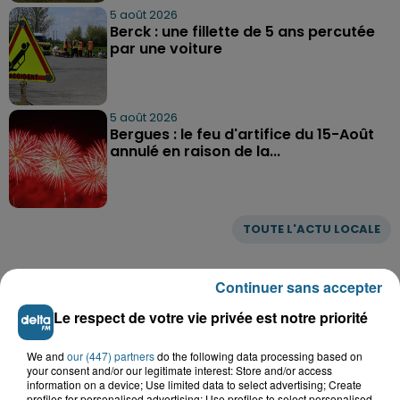
5 août 2026
Berck : une fillette de 5 ans percutée
par une voiture
5 août 2026
Bergues : le feu d'artifice du 15-Août
annulé en raison de la...
TOUTE L'ACTU LOCALE
Continuer sans accepter
Le respect de votre vie privée est notre priorité
We and
our (447) partners
do the following data processing based on
your consent and/or our legitimate interest: Store and/or access
information on a device; Use limited data to select advertising; Create
profiles for personalised advertising; Use profiles to select personalised