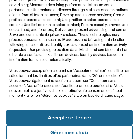
advertising; Measure advertising performance; Measure content
performance; Understand audiences through statistics or combinations
of data from different sources; Develop and improve services; Create
profiles to personalise content; Use profiles to select personalised
content; Use limited data to select content; Ensure security, prevent and
detect fraud, and fix errors; Deliver and present advertising and content;
Save and communicate privacy choices. These technologies may
process personal data such as IP address and browsing data to offer
following functionalities: Identify devices based on information actively
LE TOP DE L'ACTU
requested; Use precise geolocation data; Match and combine data from
other data sources; Link different devices; Identify devices based on
information transmitted automatically.
Vous pouvez accepter en cliquant sur "Accepter et fermer", ou affiner en
sélectionnant les finalités et/ou partenaires dans "Gérer mes choix".
Vous pouvez également refuser en cliquant sur "Continuer sans
accepter". Vos préférences ne s'appliqueront que pour ce site. Vous
pouvez mettre à jour vos choix, ou retirer votre consentement à tout
moment via le lien "Gérer les cookies" situé en bas de chaque page.
Accepter et fermer
Gérer mes choix
Dunkerque : trois femmes mortes au large de