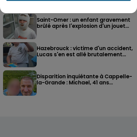
la digue du Braek
Saint-Omer : un enfant gravement
brûlé après l'explosion d'un jouet...
Hazebrouck : victime d'un accident,
Lucas s'en est allé brutalement...
Disparition inquiétante à Cappelle-
la-Grande : Michael, 41 ans...