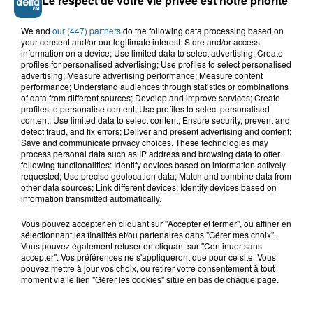
Le respect de votre vie privée est notre priorité
We and
our (447) partners
do the following data processing based on
your consent and/or our legitimate interest: Store and/or access
information on a device; Use limited data to select advertising; Create
profiles for personalised advertising; Use profiles to select personalised
advertising; Measure advertising performance; Measure content
performance; Understand audiences through statistics or combinations
of data from different sources; Develop and improve services; Create
profiles to personalise content; Use profiles to select personalised
content; Use limited data to select content; Ensure security, prevent and
detect fraud, and fix errors; Deliver and present advertising and content;
Saint-Omer : un enfant gravement brûlé
Save and communicate privacy choices. These technologies may
après l'explosion d'un jouet...
process personal data such as IP address and browsing data to offer
following functionalities: Identify devices based on information actively
requested; Use precise geolocation data; Match and combine data from
Hazebrouck : victime d'un accident,
other data sources; Link different devices; Identify devices based on
information transmitted automatically.
Lucas s'en est allé brutalement...
Vous pouvez accepter en cliquant sur "Accepter et fermer", ou affiner en
sélectionnant les finalités et/ou partenaires dans "Gérer mes choix".
Vous pouvez également refuser en cliquant sur "Continuer sans
Valérie, 46 ans, portée disparue
accepter". Vos préférences ne s'appliqueront que pour ce site. Vous
depuis mardi à Dunkerque, sa...
pouvez mettre à jour vos choix, ou retirer votre consentement à tout
moment via le lien "Gérer les cookies" situé en bas de chaque page.