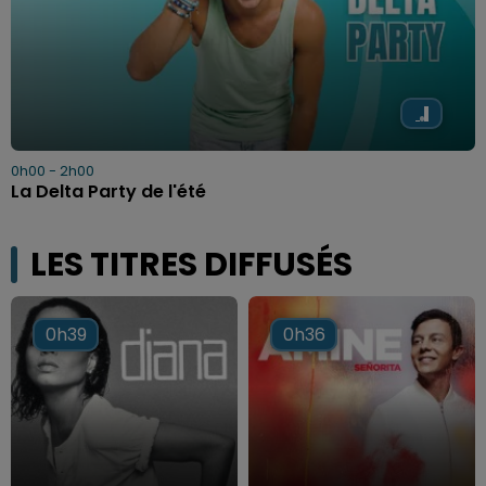
0h00 - 2h00
La Delta Party de l'été
LES TITRES DIFFUSÉS
0h39
0h39
0h36
0h36