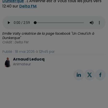
Dunkerque
".
L'Antenne est à Vous
tous les jours vers
12:40 sur
Delta FM
.
Emilie Vaity créatrice de la page facebook "Un Creut'ch à
Dunkerque"
Crédit :
Delta FM
Publié : 18 mai 2026 à 12h45 par
Arnaud Leducq
Animateur