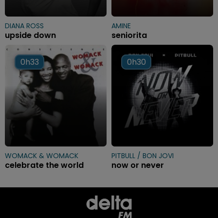
DIANA ROSS
AMINE
upside down
seniorita
0h33
0h33
0h30
0h30
WOMACK & WOMACK
PITBULL / BON JOVI
celebrate the world
now or never