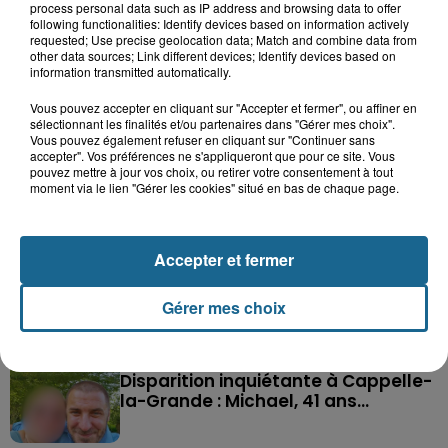
process personal data such as IP address and browsing data to offer
following functionalities: Identify devices based on information actively
requested; Use precise geolocation data; Match and combine data from
other data sources; Link different devices; Identify devices based on
information transmitted automatically.
Vous pouvez accepter en cliquant sur "Accepter et fermer", ou affiner en
sélectionnant les finalités et/ou partenaires dans "Gérer mes choix".
Vous pouvez également refuser en cliquant sur "Continuer sans
accepter". Vos préférences ne s'appliqueront que pour ce site. Vous
pouvez mettre à jour vos choix, ou retirer votre consentement à tout
moment via le lien "Gérer les cookies" situé en bas de chaque page.
Saint-Omer : un enfant gravement brûlé
après l'explosion d'un jouet...
Accepter et fermer
Hazebrouck : victime d'un accident,
Gérer mes choix
Lucas s'en est allé brutalement...
Disparition inquiétante à Cappelle-
la-Grande : Michael, 41 ans...