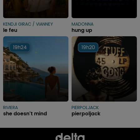
KENDJI GIRAC / VIANNEY
MADONNA
le feu
hung up
19h24
19h24
19h20
19h20
RIVIERA
PIERPOLJACK
she doesn't mind
pierpoljack