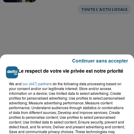
TOUTE L'ACTU LOCALE
Continuer sans accepter
Le respect de votre vie privée est notre priorité
We and
our (447) partners
do the following data processing based on
your consent and/or our legitimate interest: Store and/or access
information on a device; Use limited data to select advertising; Create
profiles for personalised advertising; Use profiles to select personalised
advertising; Measure advertising performance; Measure content
performance; Understand audiences through statistics or combinations
LE TOP DE L'ACTU
of data from different sources; Develop and improve services; Create
profiles to personalise content; Use profiles to select personalised
content; Use limited data to select content; Ensure security, prevent and
detect fraud, and fix errors; Deliver and present advertising and content;
Save and communicate privacy choices. These technologies may