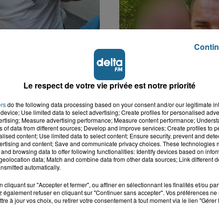
Contin
k : victime d'un
Disparition inquiétante
 Lucas s'en est allé
Cappelle-la-Grande : M
Le respect de votre vie privée est notre priorité
nt...
41 ans...
ers
do the following data processing based on your consent and/or our legitimate int
device; Use limited data to select advertising; Create profiles for personalised adver
vertising; Measure advertising performance; Measure content performance; Unders
ns of data from different sources; Develop and improve services; Create profiles to 
alised content; Use limited data to select content; Ensure security, prevent and detect
ertising and content; Save and communicate privacy choices. These technologies
and browsing data to offer following functionalities: Identify devices based on infor
eolocation data; Match and combine data from other data sources; Link different de
nsmitted automatically.
cliquant sur "Accepter et fermer", ou affiner en sélectionnant les finalités et/ou pa
 également refuser en cliquant sur "Continuer sans accepter". Vos préférences ne 
tre à jour vos choix, ou retirer votre consentement à tout moment via le lien "Gérer 