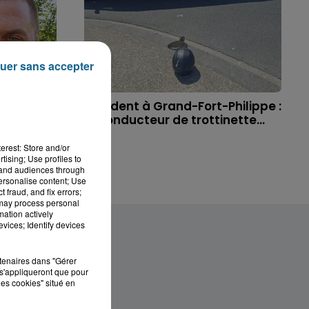
uer sans accepter
 à
Accident à Grand-Fort-Philippe :
ichael,
le conducteur de trottinette...
erest: Store and/or
tising; Use profiles to
tand audiences through
personalise content; Use
 fraud, and fix errors;
 may process personal
mation actively
vices; Identify devices
rtenaires dans "Gérer
s'appliqueront que pour
les cookies" situé en