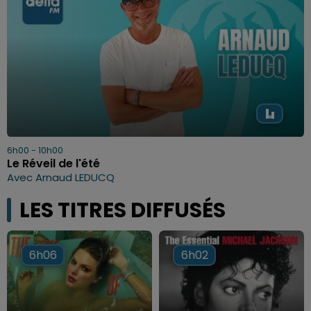
6h00 - 10h00
Le Réveil de l'été
Avec Arnaud LEDUCQ
LES TITRES DIFFUSÉS
6h06
6h06
6h02
6h02