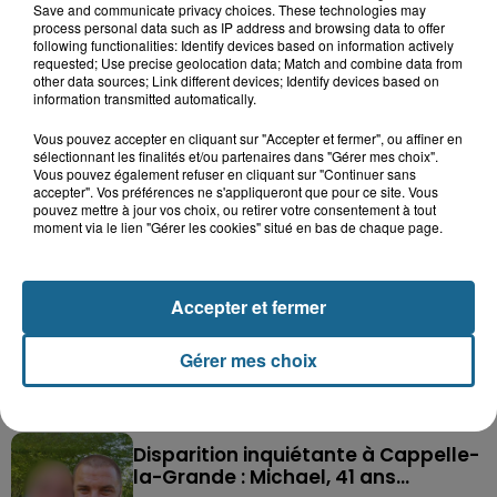
Save and communicate privacy choices. These technologies may
process personal data such as IP address and browsing data to offer
following functionalities: Identify devices based on information actively
requested; Use precise geolocation data; Match and combine data from
other data sources; Link different devices; Identify devices based on
information transmitted automatically.
Vous pouvez accepter en cliquant sur "Accepter et fermer", ou affiner en
sélectionnant les finalités et/ou partenaires dans "Gérer mes choix".
Vous pouvez également refuser en cliquant sur "Continuer sans
accepter". Vos préférences ne s'appliqueront que pour ce site. Vous
pouvez mettre à jour vos choix, ou retirer votre consentement à tout
moment via le lien "Gérer les cookies" situé en bas de chaque page.
Saint-Omer : un enfant gravement brûlé
après l'explosion d'un jouet...
Accepter et fermer
Hazebrouck : victime d'un accident,
Gérer mes choix
Lucas s'en est allé brutalement...
Disparition inquiétante à Cappelle-
la-Grande : Michael, 41 ans...