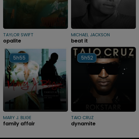
TAYLOR SWIFT
MICHAEL JACKSON
opalite
beat it
5h55
5h55
5h52
5h52
MARY J. BLIGE
TAIO CRUZ
family affair
dynamite