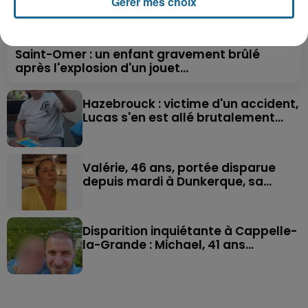
Gérer mes choix
Saint-Omer : un enfant gravement brûlé
après l'explosion d'un jouet...
Hazebrouck : victime d'un accident,
Lucas s'en est allé brutalement...
Valérie, 46 ans, portée disparue
depuis mardi à Dunkerque, sa...
Disparition inquiétante à Cappelle-
la-Grande : Michael, 41 ans...