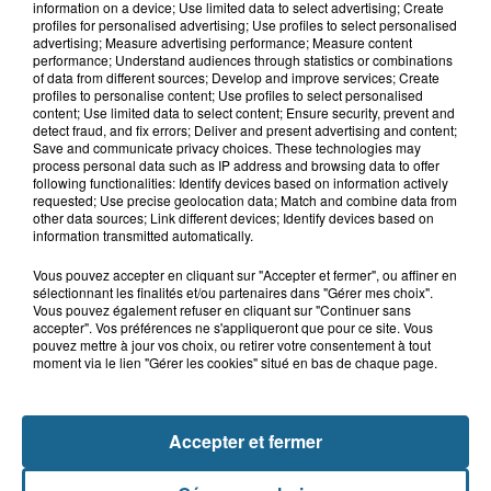
information on a device; Use limited data to select advertising; Create
profiles for personalised advertising; Use profiles to select personalised
advertising; Measure advertising performance; Measure content
performance; Understand audiences through statistics or combinations
of data from different sources; Develop and improve services; Create
profiles to personalise content; Use profiles to select personalised
content; Use limited data to select content; Ensure security, prevent and
detect fraud, and fix errors; Deliver and present advertising and content;
Save and communicate privacy choices. These technologies may
process personal data such as IP address and browsing data to offer
following functionalities: Identify devices based on information actively
requested; Use precise geolocation data; Match and combine data from
other data sources; Link different devices; Identify devices based on
information transmitted automatically.
LE TOP DE L'ACTU
Vous pouvez accepter en cliquant sur "Accepter et fermer", ou affiner en
sélectionnant les finalités et/ou partenaires dans "Gérer mes choix".
Vous pouvez également refuser en cliquant sur "Continuer sans
accepter". Vos préférences ne s'appliqueront que pour ce site. Vous
pouvez mettre à jour vos choix, ou retirer votre consentement à tout
moment via le lien "Gérer les cookies" situé en bas de chaque page.
Accepter et fermer