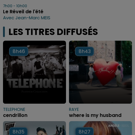
7h00 - 10h00
Le Réveil de l'été
Avec Jean-Marc MEIS
LES TITRES DIFFUSÉS
8h46
8h46
8h43
8h43
TELEPHONE
RAYE
cendrillon
where is my husband
8h35
8h35
8h27
8h27