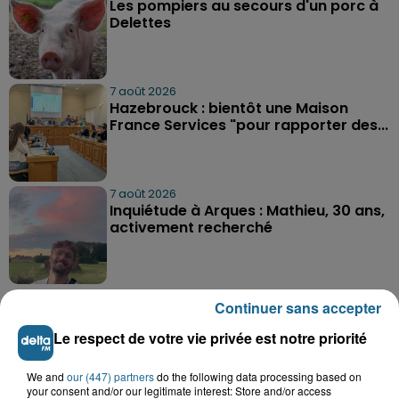
Les pompiers au secours d'un porc à
Delettes
7 août 2026
Hazebrouck : bientôt une Maison
France Services "pour rapporter des...
7 août 2026
Inquiétude à Arques : Mathieu, 30 ans,
activement recherché
TOUTE L'ACTU LOCALE
Continuer sans accepter
Le respect de votre vie privée est notre priorité
We and
our (447) partners
do the following data processing based on
your consent and/or our legitimate interest: Store and/or access