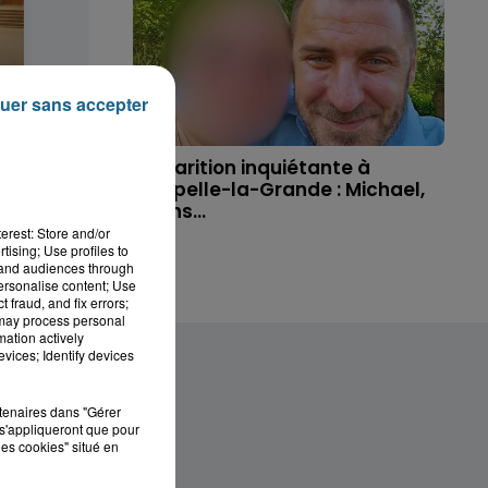
uer sans accepter
 disparue
Disparition inquiétante à
ue, sa...
Cappelle-la-Grande : Michael,
41 ans...
erest: Store and/or
tising; Use profiles to
tand audiences through
personalise content; Use
 fraud, and fix errors;
 may process personal
mation actively
vices; Identify devices
rtenaires dans "Gérer
s'appliqueront que pour
les cookies" situé en