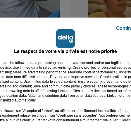
Contin
k : victime d'un
Valérie, 46 ans, portée
 Lucas s'en est allé
depuis mardi à Dunkerq
Le respect de votre vie privée est notre priorité
nt...
ers
do the following data processing based on your consent and/or our legitimate int
device; Use limited data to select advertising; Create profiles for personalised adver
vertising; Measure advertising performance; Measure content performance; Unders
ns of data from different sources; Develop and improve services; Create profiles to 
alised content; Use limited data to select content; Ensure security, prevent and detect
ertising and content; Save and communicate privacy choices. These technologies
and browsing data to offer following functionalities: Identify devices based on infor
eolocation data; Match and combine data from other data sources; Link different de
nsmitted automatically.
cliquant sur "Accepter et fermer", ou affiner en sélectionnant les finalités et/ou pa
 également refuser en cliquant sur "Continuer sans accepter". Vos préférences ne 
tre à jour vos choix, ou retirer votre consentement à tout moment via le lien "Gérer 