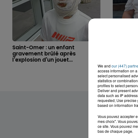
Saint-Omer : un enfant
Hazebrouc
gravement brûlé après
accident,
l'explosion d'un jouet...
brutaleme
We and
our (447) partn
access information on a 
select personalised ad
statistics or combinatio
profiles to select person
Deliver and present adv
data such as IP address 
requested; Use precise g
based on information tra
Vous pouvez accepter en 
mes choix". Vous pouvez
ce site. Vous pouvez met
bas de chaque page.