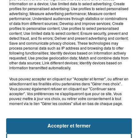
information on a device; Use limited data to select advertising; Create
profiles for personalised advertising; Use profiles to select personalised
advertising; Measure advertising performance; Measure content
performance; Understand audiences through statistics or combinations
Saint-Omer : un enfant gravement brûlé
of data from different sources; Develop and improve services; Create
après l'explosion d'un jouet...
profiles to personalise content; Use profiles to select personalised
content; Use limited data to select content; Ensure security, prevent and
detect fraud, and fix errors; Deliver and present advertising and content;
Hazebrouck : victime d'un accident,
Save and communicate privacy choices. These technologies may
process personal data such as IP address and browsing data to offer
Lucas s'en est allé brutalement...
following functionalities: Identify devices based on information actively
requested; Use precise geolocation data; Match and combine data from
other data sources; Link different devices; Identify devices based on
information transmitted automatically.
Valérie, 46 ans, portée disparue
depuis mardi à Dunkerque, sa...
Vous pouvez accepter en cliquant sur "Accepter et fermer", ou affiner en
sélectionnant les finalités et/ou partenaires dans "Gérer mes choix".
Vous pouvez également refuser en cliquant sur "Continuer sans
accepter". Vos préférences ne s'appliqueront que pour ce site. Vous
pouvez mettre à jour vos choix, ou retirer votre consentement à tout
Disparition inquiétante à Cappelle-
moment via le lien "Gérer les cookies" situé en bas de chaque page.
la-Grande : Michael, 41 ans...
Accepter et fermer