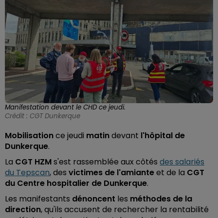
Manifestation devant le CHD ce jeudi.
Crédit :
CGT Dunkerque
Mobilisation
ce jeudi
matin
devant
l'hôpital de
Dunkerque
.
La
CGT HZM
s'est rassemblée aux côtés
des salariés
du Tepscan
, des
victimes de l'amiante
et de la
CGT
du Centre hospitalier de Dunkerque
.
Les manifestants
dénoncent
les
méthodes de la
direction
, qu'ils accusent de rechercher la rentabilité