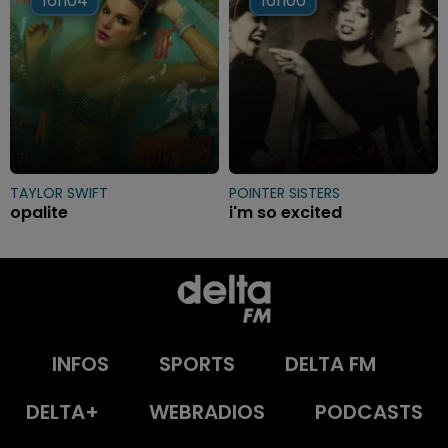
16h04
16h04
16h00
16h00
TAYLOR SWIFT
POINTER SISTERS
opalite
i'm so excited
INFOS
SPORTS
DELTA FM
DELTA+
WEBRADIOS
PODCASTS