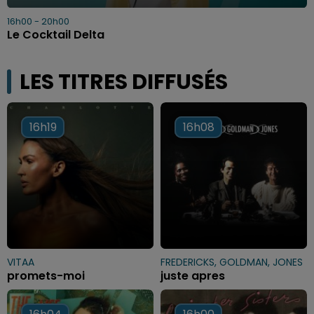
16h00 - 20h00
Le Cocktail Delta
LES TITRES DIFFUSÉS
16h19
16h19
16h08
16h08
VITAA
FREDERICKS, GOLDMAN, JONES
promets-moi
juste apres