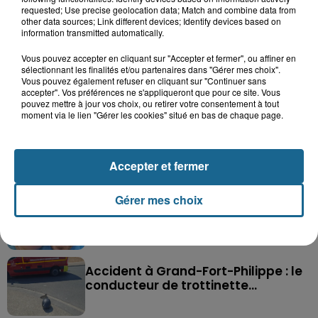
requested; Use precise geolocation data; Match and combine data from
other data sources; Link different devices; Identify devices based on
information transmitted automatically.
Vous pouvez accepter en cliquant sur "Accepter et fermer", ou affiner en
sélectionnant les finalités et/ou partenaires dans "Gérer mes choix".
Vous pouvez également refuser en cliquant sur "Continuer sans
Saint-Omer : un enfant gravement brûlé
accepter". Vos préférences ne s'appliqueront que pour ce site. Vous
après l'explosion d'un jouet...
pouvez mettre à jour vos choix, ou retirer votre consentement à tout
moment via le lien "Gérer les cookies" situé en bas de chaque page.
Hazebrouck : victime d'un accident,
Lucas s'en est allé brutalement...
Accepter et fermer
Gérer mes choix
Disparition inquiétante à Cappelle-
la-Grande : Michael, 41 ans...
Accident à Grand-Fort-Philippe : le
conducteur de trottinette...