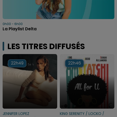
0h00 - 6h00
La Playlist Delta
LES TITRES DIFFUSÉS
22h49
22h49
22h46
22h46
JENNIFER LOPEZ
KING SERENITY / LOCKO /