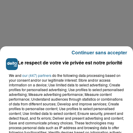
Continuer sans accepter
Le respect de votre vie privée est notre priorité
We and
our (447) partners
do the following data processing based on
your consent and/or our legitimate interest: Store and/or access
LE TOP DE L'ACTU
information on a device; Use limited data to select advertising; Create
profiles for personalised advertising; Use profiles to select personalised
advertising; Measure advertising performance; Measure content
performance; Understand audiences through statistics or combinations
of data from different sources; Develop and improve services; Create
profiles to personalise content; Use profiles to select personalised
content; Use limited data to select content; Ensure security, prevent and
detect fraud, and fix errors; Deliver and present advertising and content;
Save and communicate privacy choices. These technologies may
process personal data such as IP address and browsing data to offer
following functionalities: Identify devices based on information actively