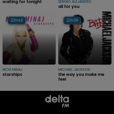
waiting for tonight
SERGIO ALEJANDRO
all for you
22h43
22h43
22h39
22h39
NICKI MINAJ
MICHAEL JACKSON
starships
the way you make me
feel