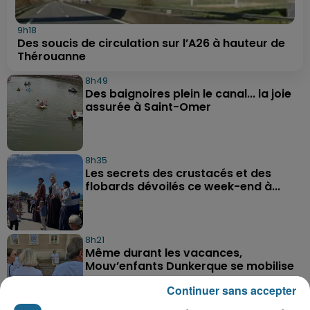
9h18
Des soucis de circulation sur l’A26 à hauteur de
Thérouanne
8h49
Des baignoires plein le canal... la joie
assurée à Saint-Omer
8h35
Les secrets des crustacés et des
flobards dévoilés ce week-end à...
8h21
Même durant les vacances,
Mouv’enfants Dunkerque se mobilise
Continuer sans accepter