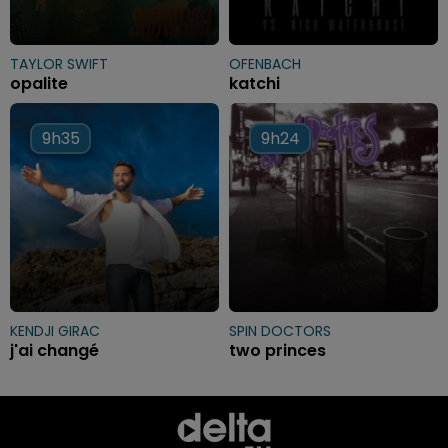
TAYLOR SWIFT
OFENBACH
opalite
katchi
9h35
9h35
9h24
9h24
KENDJI GIRAC
SPIN DOCTORS
j'ai changé
two princes