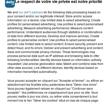
Le respect de votre vie privée est notre priorité
TOUTE L'ACTU LOCALE
We and
our (447) partners
do the following data processing based on
your consent and/or our legitimate interest: Store and/or access
information on a device; Use limited data to select advertising; Create
profiles for personalised advertising; Use profiles to select personalised
advertising; Measure advertising performance; Measure content
performance; Understand audiences through statistics or combinations
of data from different sources; Develop and improve services; Create
profiles to personalise content; Use profiles to select personalised
content; Use limited data to select content; Ensure security, prevent and
detect fraud, and fix errors; Deliver and present advertising and content;
Save and communicate privacy choices. These technologies may
process personal data such as IP address and browsing data to offer
following functionalities: Identify devices based on information actively
requested; Use precise geolocation data; Match and combine data from
other data sources; Link different devices; Identify devices based on
information transmitted automatically.
Vous pouvez accepter en cliquant sur "Accepter et fermer", ou affiner en
sélectionnant les finalités et/ou partenaires dans "Gérer mes choix".
Vous pouvez également refuser en cliquant sur "Continuer sans
LE TOP DE L'ACTU
accepter". Vos préférences ne s'appliqueront que pour ce site. Vous
pouvez mettre à jour vos choix, ou retirer votre consentement à tout
moment via le lien "Gérer les cookies" situé en bas de chaque page.