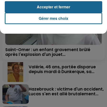
Accepter et fermer
Gérer mes choix
Saint-Omer : un enfant gravement brûlé
après l'explosion d'un jouet...
Valérie, 46 ans, portée disparue
depuis mardi à Dunkerque, sa...
Hazebrouck : victime d'un accident,
Lucas s'en est allé brutalement...