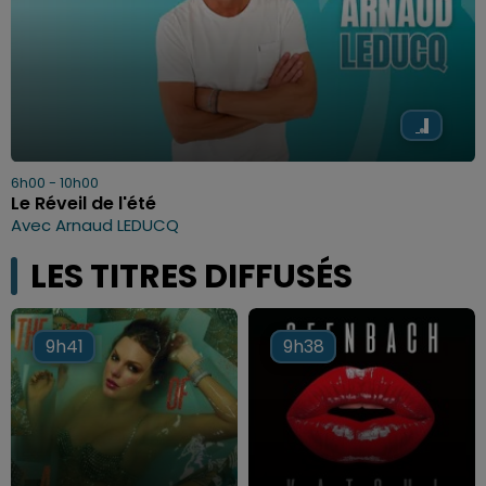
6h00 - 10h00
Le Réveil de l'été
Avec Arnaud LEDUCQ
LES TITRES DIFFUSÉS
9h41
9h41
9h38
9h38