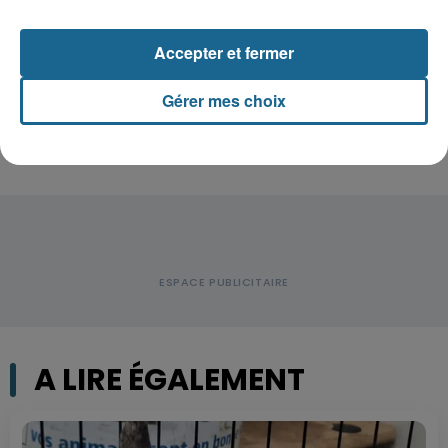
Accepter et fermer
Disparition inquiétante à Cappelle-
la-Grande : Michael, 41 ans...
Gérer mes choix
A LIRE ÉGALEMENT