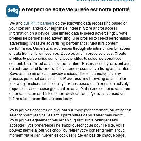
Le respect de votre vie privée est notre priorité
We and
our (447) partners
do the following data processing based on
your consent and/or our legitimate interest: Store and/or access
information on a device; Use limited data to select advertising; Create
profiles for personalised advertising; Use profiles to select personalised
advertising; Measure advertising performance; Measure content
performance; Understand audiences through statistics or combinations
of data from different sources; Develop and improve services; Create
profiles to personalise content; Use profiles to select personalised
content; Use limited data to select content; Ensure security, prevent and
detect fraud, and fix errors; Deliver and present advertising and content;
Save and communicate privacy choices. These technologies may
process personal data such as IP address and browsing data to offer
Saint-Omer : un enfant gravement brûlé
following functionalities: Identify devices based on information actively
après l'explosion d'un jouet...
requested; Use precise geolocation data; Match and combine data from
other data sources; Link different devices; Identify devices based on
information transmitted automatically.
Hazebrouck : victime d'un accident,
Lucas s'en est allé brutalement...
Vous pouvez accepter en cliquant sur "Accepter et fermer", ou affiner en
sélectionnant les finalités et/ou partenaires dans "Gérer mes choix".
Vous pouvez également refuser en cliquant sur "Continuer sans
accepter". Vos préférences ne s'appliqueront que pour ce site. Vous
pouvez mettre à jour vos choix, ou retirer votre consentement à tout
Valérie, 46 ans, portée disparue
moment via le lien "Gérer les cookies" situé en bas de chaque page.
depuis mardi à Dunkerque, sa...