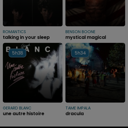
ROMANTICS
BENSON BOONE
talking in your sleep
mystical magical
5h38
5h38
5h34
5h34
GERARD BLANC
TAME IMPALA
une autre histoire
dracula