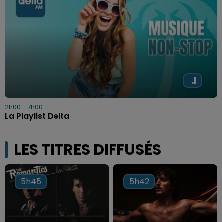
2h00 - 7h00
La Playlist Delta
LES TITRES DIFFUSÉS
5h45
5h45
5h42
5h42