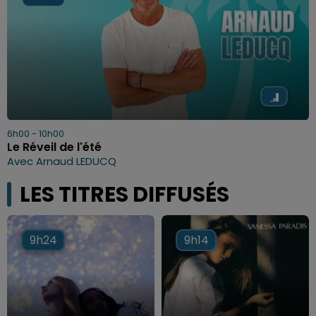
6h00 - 10h00
Le Réveil de l'été
Avec Arnaud LEDUCQ
LES TITRES DIFFUSÉS
9h24
9h24
9h14
9h14