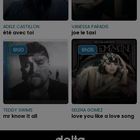
ADELE CASTILLON
VANESSA PARADIS
été avec toi
joe le taxi
9h10
9h10
9h06
9h06
TEDDY SWIMS
SELENA GOMEZ
mr know it all
love you like a love song