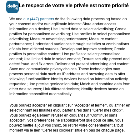
Le respect de votre vie privée est notre priorité
We and
our (447) partners
do the following data processing based on
your consent and/or our legitimate interest: Store and/or access
information on a device; Use limited data to select advertising; Create
profiles for personalised advertising; Use profiles to select personalised
advertising; Measure advertising performance; Measure content
performance; Understand audiences through statistics or combinations
of data from different sources; Develop and improve services; Create
profiles to personalise content; Use profiles to select personalised
content; Use limited data to select content; Ensure security, prevent and
detect fraud, and fix errors; Deliver and present advertising and content;
Save and communicate privacy choices. These technologies may
Dunkerque : trois femmes mortes au large de
process personal data such as IP address and browsing data to offer
la digue du Braek
following functionalities: Identify devices based on information actively
requested; Use precise geolocation data; Match and combine data from
other data sources; Link different devices; Identify devices based on
Saint-Omer : un enfant gravement
information transmitted automatically.
brûlé après l'explosion d'un jouet...
Vous pouvez accepter en cliquant sur "Accepter et fermer", ou affiner en
sélectionnant les finalités et/ou partenaires dans "Gérer mes choix".
Vous pouvez également refuser en cliquant sur "Continuer sans
accepter". Vos préférences ne s'appliqueront que pour ce site. Vous
Hazebrouck : victime d'un accident,
pouvez mettre à jour vos choix, ou retirer votre consentement à tout
Lucas s'en est allé brutalement...
moment via le lien "Gérer les cookies" situé en bas de chaque page.