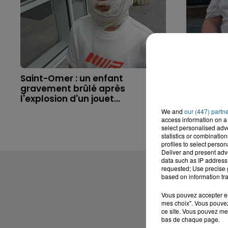
Saint-Omer : un enfant
Hazebrouc
gravement brûlé après
accident,
l'explosion d'un jouet...
brutaleme
We and
our (447) partn
access information on a 
select personalised ad
statistics or combinatio
profiles to select person
Deliver and present adv
data such as IP address 
requested; Use precise g
based on information tra
Vous pouvez accepter en 
mes choix". Vous pouvez
ce site. Vous pouvez met
bas de chaque page.