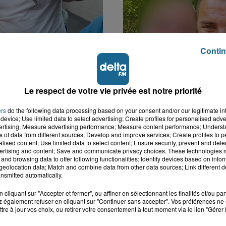
Contin
k : victime d'un
Disparition inquiétante
 Lucas s'en est allé
Cappelle-la-Grande : M
Le respect de votre vie privée est notre priorité
nt...
41 ans...
ers
do the following data processing based on your consent and/or our legitimate int
device; Use limited data to select advertising; Create profiles for personalised adver
vertising; Measure advertising performance; Measure content performance; Unders
ns of data from different sources; Develop and improve services; Create profiles to 
alised content; Use limited data to select content; Ensure security, prevent and detect
ertising and content; Save and communicate privacy choices. These technologies
and browsing data to offer following functionalities: Identify devices based on infor
eolocation data; Match and combine data from other data sources; Link different de
nsmitted automatically.
cliquant sur "Accepter et fermer", ou affiner en sélectionnant les finalités et/ou pa
 également refuser en cliquant sur "Continuer sans accepter". Vos préférences ne 
tre à jour vos choix, ou retirer votre consentement à tout moment via le lien "Gérer 