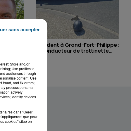
uer sans accepter
 à
Accident à Grand-Fort-Philippe :
ichael,
le conducteur de trottinette...
erest: Store and/or
tising; Use profiles to
tand audiences through
personalise content; Use
 fraud, and fix errors;
 may process personal
mation actively
vices; Identify devices
rtenaires dans "Gérer
s'appliqueront que pour
les cookies" situé en