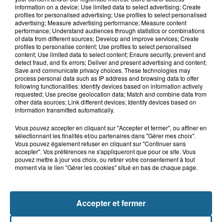
Une femme gravement blessée dans
information on a device; Use limited data to select advertising; Create
un accident à Bazinghen
profiles for personalised advertising; Use profiles to select personalised
advertising; Measure advertising performance; Measure content
performance; Understand audiences through statistics or combinations
of data from different sources; Develop and improve services; Create
profiles to personalise content; Use profiles to select personalised
18h52
content; Use limited data to select content; Ensure security, prevent and
Neufchâtel-Hardelot : un
detect fraud, and fix errors; Deliver and present advertising and content;
rassemblement pour rendre
Save and communicate privacy choices. These technologies may
hommage aux...
process personal data such as IP address and browsing data to offer
following functionalities: Identify devices based on information actively
requested; Use precise geolocation data; Match and combine data from
other data sources; Link different devices; Identify devices based on
18h04
information transmitted automatically.
Violent accident à Cléty : quatre
blessés, deux femmes en urgence...
Vous pouvez accepter en cliquant sur "Accepter et fermer", ou affiner en
sélectionnant les finalités et/ou partenaires dans "Gérer mes choix".
Vous pouvez également refuser en cliquant sur "Continuer sans
accepter". Vos préférences ne s'appliqueront que pour ce site. Vous
pouvez mettre à jour vos choix, ou retirer votre consentement à tout
TOUTE L'ACTU LOCALE
moment via le lien "Gérer les cookies" situé en bas de chaque page.
Accepter et fermer