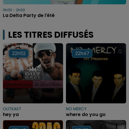
0h00 - 2h00
La Delta Party de l'été
LES TITRES DIFFUSÉS
22h52
22h52
22h47
22h47
OUTKAST
NO MERCY
hey ya
where do you go