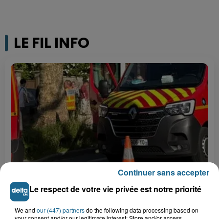
LE FIL INFO
Continuer sans accepter
20h27
Âgée de 54 ans, une femme se blesse dans un
Le respect de votre vie privée est notre priorité
accident de trottinette...
We and
our (447) partners
do the following data processing based on
19h07
your consent and/or our legitimate interest: Store and/or access