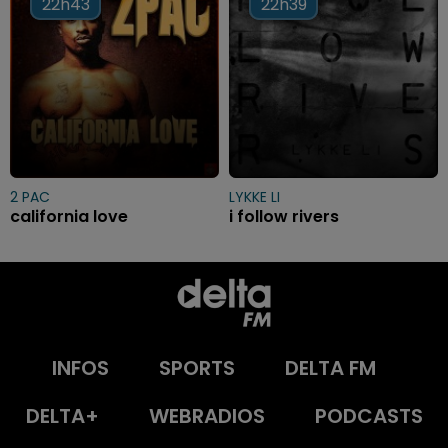
22h43
22h43
22h39
22h39
2 PAC
LYKKE LI
california love
i follow rivers
INFOS
SPORTS
DELTA FM
DELTA+
WEBRADIOS
PODCASTS