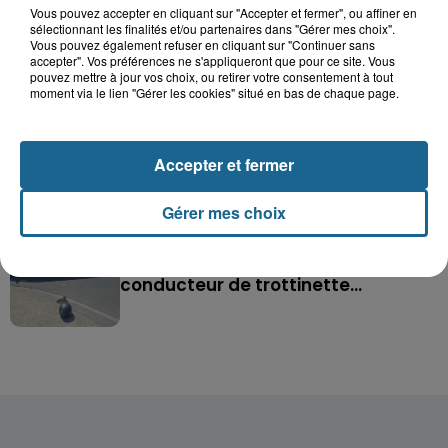
Saint-Omer : un enfant gravement brûlé
Vous pouvez accepter en cliquant sur "Accepter et fermer", ou affiner en
après l'explosion d'un jouet...
sélectionnant les finalités et/ou partenaires dans "Gérer mes choix".
Vous pouvez également refuser en cliquant sur "Continuer sans
accepter". Vos préférences ne s'appliqueront que pour ce site. Vous
Hazebrouck : victime d'un accident,
pouvez mettre à jour vos choix, ou retirer votre consentement à tout
moment via le lien "Gérer les cookies" situé en bas de chaque page.
Lucas s'en est allé brutalement...
Accepter et fermer
Disparition inquiétante à Cappelle-
la-Grande : Michael, 41 ans...
Gérer mes choix
Accident à Grand-Fort-Philippe : le
conducteur de trottinette...