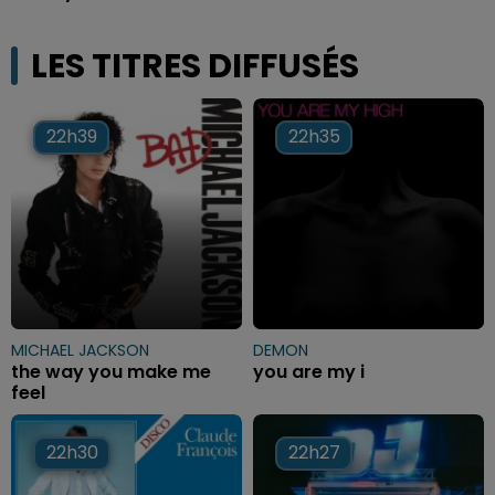
LES TITRES DIFFUSÉS
22h39
22h39
22h35
22h35
MICHAEL JACKSON
DEMON
the way you make me
you are my i
feel
22h30
22h30
22h27
22h27