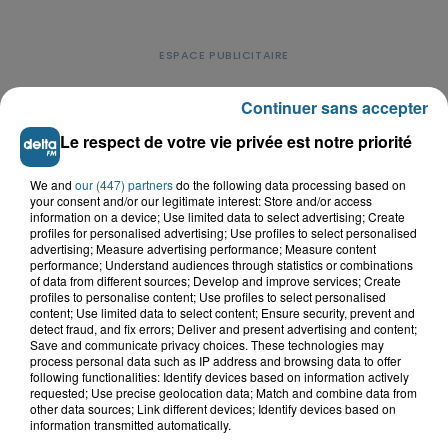
Continuer sans accepter
Le respect de votre vie privée est notre priorité
LE TOP DE L'ACTU
We and
our (447) partners
do the following data processing based on
your consent and/or our legitimate interest: Store and/or access
information on a device; Use limited data to select advertising; Create
profiles for personalised advertising; Use profiles to select personalised
advertising; Measure advertising performance; Measure content
performance; Understand audiences through statistics or combinations
of data from different sources; Develop and improve services; Create
profiles to personalise content; Use profiles to select personalised
content; Use limited data to select content; Ensure security, prevent and
detect fraud, and fix errors; Deliver and present advertising and content;
Save and communicate privacy choices. These technologies may
process personal data such as IP address and browsing data to offer
following functionalities: Identify devices based on information actively
requested; Use precise geolocation data; Match and combine data from
other data sources; Link different devices; Identify devices based on
information transmitted automatically.