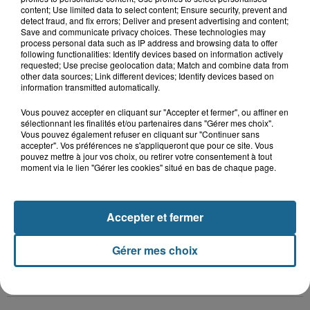
content; Use limited data to select content; Ensure security, prevent and
detect fraud, and fix errors; Deliver and present advertising and content;
Save and communicate privacy choices. These technologies may
process personal data such as IP address and browsing data to offer
2 juillet 2025
- 13 min 46 sec
following functionalities: Identify devices based on information actively
Episode 4 - L’autre est-il un
requested; Use precise geolocation data; Match and combine data from
monstre ?
other data sources; Link different devices; Identify devices based on
Présenté par Emmanuel Bouin Imaginez : vous croisez une personne différente de vous, un inconnu, un étranger et que vous ressentez de la méfiance ou de la peur. Pourquoi transformons-nous parfois symboliquement cet autre en monstre dans notre esprit ? C'est la question que l'on a posée au philosophe Armel Richard lors d'une conférence intitulée « L'Autre est-il un monstre ? ». Hébergé par Ausha. Visitez ausha.co/politique-de-confidentialite pour plus d'informations.
information transmitted automatically.
Vous pouvez accepter en cliquant sur "Accepter et fermer", ou affiner en
0:00
13
sélectionnant les finalités et/ou partenaires dans "Gérer mes choix".
Vous pouvez également refuser en cliquant sur "Continuer sans
accepter". Vos préférences ne s'appliqueront que pour ce site. Vous
pouvez mettre à jour vos choix, ou retirer votre consentement à tout
moment via le lien "Gérer les cookies" situé en bas de chaque page.
10 juin 2025
- 13 min 59 sec
Episode 3 - Comment les mots, les
insultes et les stéréotypes peuvent
alimenter la haine et le natio
Accepter et fermer
Présenté par Emmanuel Bouin, journaliste Delta FM. Invité Carole Reynaud-Paligot historienne et Sikou Niakaté, réalisateur. Dans cet épisode, nous explorons comment les mots, les insultes et les stéréotypes peuvent alimenter la haine et le nationalisme. Pour nous éclairer, nous recevons Carole Reynaud-Paligot, historienne et co-autrice de la bande dessinée « Comment devient-on raciste ? », et Sikou Niakaté, réalisateur du documentaire « Dans le noir, je crie ». Avec ces invités, nous analysons comment les discours de haine se propagent et se transforment en comportements violents. Un épisode qui examine le rôle du langage, de la culture et des stéréotypes dans la diffusion de la haine. Hébergé par Ausha. Visitez ausha.co/politique-de-confidentialite pour plus d'informations.
Gérer mes choix
0:00
13