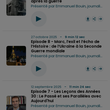
après la guerre
Présenté par Emmanuel Bouin, journaliste Delta FM En 1945, Dunkerque n’est plus qu’un champ de ruines : plus de 80 % de ses bâtiments sont détruits, son port est méconnaissable, et ses habitants ont fui. Quelques années plus tard, Dunkerque se relève. Plus moderne, plus audacieuse, tournée vers la mer et l’avenir. Comment une cité anéantie a-t-elle pu renaître de ses cendres ? Dans cet épisode, rencontre avec Myriam Morlion, chargée de mission patrimoine à la ville de Dunkerque. Hébergé par Ausha. Visitez ausha.co/politique-de-confidentialite pour plus d'informations.
0:00
12
27 octobre 2025
- 9 min 12 sec
Episode 8 - Marc, l’exil et l’écho de
l’Histoire : de l’Ukraine à la Seconde
Guerre mondiale
Présenté par Emmanuel Bouin, journaliste Delta FM Dans cet épisode, nous donnons la parole à Marc, un jeune Ukrainien qui partage son expérience de la guerre et de l’exil. Étudiant à Lille, sa famille d’accueil vit dans la région de Dunkerque. Il nous raconte, avec ses mots et sa sensibilité de jeune adulte, ce qu’il vit. Ce récit ne résonne pas seulement avec l’actualité. En parallèle, nous reviendrons sur la Seconde Guerre mondiale, lorsque d’autres jeunes Européens, il y a près de 80 ans, vivaient des situations comparables : la fuite face aux bombardements, la séparation des familles, la perte de repères, mais aussi la solidarité et la résistance. Hébergé par Ausha. Visitez ausha.co/politique-de-confidentialite pour plus d'informations.
0:00
9
12 septembre 2025
- 11 min 24 sec
Episode 7 - Les Leçons des Années
30 : Le Passé et ses Parallèles avec
Aujourd'hui
Présenté par Emmanuel Bouin, journaliste Delta FM. Dans ce septième épisode de Mémoires de Dunkerque, le podcast revient sur les années 1930, marquées par une crise économique, un chômage massif et une montée des extrémismes, pour montrer comment ces bouleversements résonnent avec les défis d’aujourd’hui. L’historien Fabrice Grenard, spécialiste de la Seconde Guerre mondiale, apporte son analyse pour mieux comprendre les parallèles entre passé et présent. Hébergé par Ausha. Visitez ausha.co/politique-de-confidentialite pour plus d'informations.