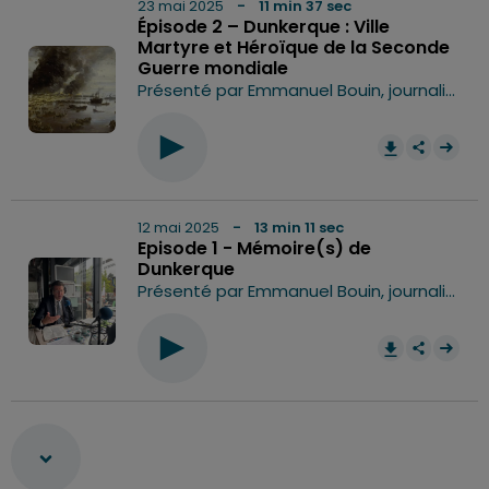
23 mai 2025
- 11 min 37 sec
Épisode 2 – Dunkerque : Ville
Martyre et Héroïque de la Seconde
Guerre mondiale
Présenté par Emmanuel Bouin, journaliste Delta FM. Plongez au cœur de l’histoire tourmentée de Dunkerque entre 1940 et 1945. Dans cet épisode, Emmanuel Bouin reçoit l’historien Olivier Vermeersch pour retracer les grandes étapes de cette période : l’opération Dynamo, l’occupation allemande, les souffrances des civils et la libération de la ville. Un récit poignant de courage, de résistance et de mémoire. Hébergé par Ausha. Visitez ausha.co/politique-de-confidentialite pour plus d'informations.
0:00
11
12 mai 2025
- 13 min 11 sec
Episode 1 - Mémoire(s) de
Dunkerque
Présenté par Emmanuel Bouin, journaliste Delta FM. Invité Patrice Vergiete, Maire de Dunkerque, Président de la CUD. Cet épisode explore le rôle essentiel de la mémoire collective à Dunkerque, en particulier autour des événements de l'Opération Dynamo et de la Libération. Le maire Patrice Vergriete discute des initiatives municipales pour préserver et transmettre cette mémoire historique aux jeunes générations. L’épisode met en lumière les efforts de la ville pour honorer ceux qui ont vécu la guerre, tout en veillant à ce que l’histoire de Dunkerque ne soit jamais oubliée. Enfin, il soulève l'importance de l’éducation à la mémoire pour éviter que de telles tragédies ne se reproduisent. Hébergé par Ausha. Visitez ausha.co/politique-de-confidentialite pour plus d'informations.
0:00
13