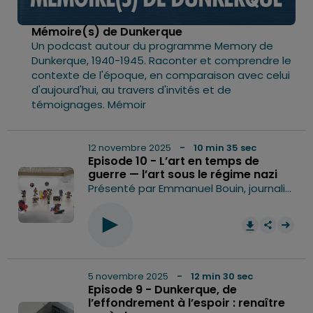
Mémoire(s) de Dunkerque
Un podcast autour du programme Memory de
Dunkerque, 1940-1945. Raconter et comprendre le
contexte de l'époque, en comparaison avec celui
d'aujourd'hui, au travers d'invités et de
témoignages. Mémoir
12 novembre 2025
- 10 min 35 sec
Episode 10 - L’art en temps de
guerre — l’art sous le régime nazi
Présenté par Emmanuel Bouin, journaliste Delta FM sommaire Dans ce dernier épisode, nous plongeons dans une période où l’art, loin d’être libre, a été enrôlé, contrôlé, et parfois détruit : celle du régime nazi. Entre 1933 et 1945, l’Allemagne hitlérienne a fait de la culture un champ de bataille idéologique. L’art "dégénéré" — celui des avant-gardes, des artistes juifs, des voix dissidentes — a été censuré, moqué, brûlé. En parallèle, un art officiel, conforme aux idéaux du Reich, a été glorifié : statues héroïques, paysages idylliques, visages parfaits. Mais au-delà de la propagande, une question demeure : quel est le rôle de l’art en temps de guerre ? Rencontre avec Anne Jouveau, médiatrice et conférencière au LAAC (Lieu d'Art et d'Action Contemporaine) à Dunkerque. Hébergé par Ausha. Visitez ausha.co/politique-de-confidentialite pour plus d'informations.
0:00
10
5 novembre 2025
- 12 min 30 sec
Episode 9 - Dunkerque, de
l’effondrement à l’espoir : renaître