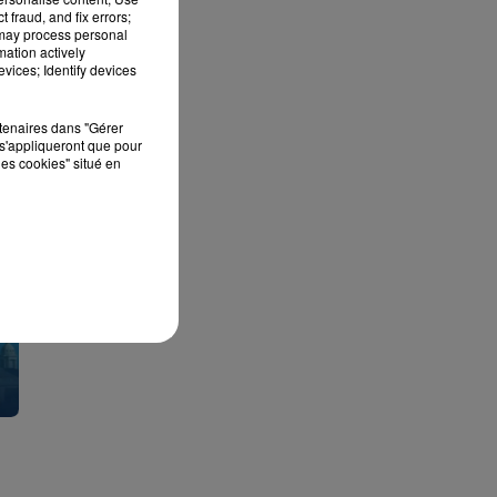
 fraud, and fix errors;
 may process personal
mation actively
vices; Identify devices
rtenaires dans "Gérer
s'appliqueront que pour
les cookies" situé en
L'info locale de la
L'instant Horosco
Flandre
avec Iris