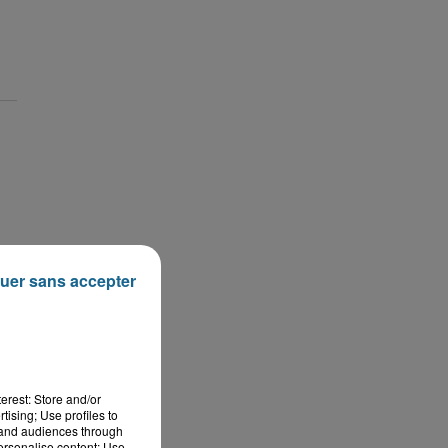
uer sans accepter
erest: Store and/or
tising; Use profiles to
tand audiences through
personalise content; Use