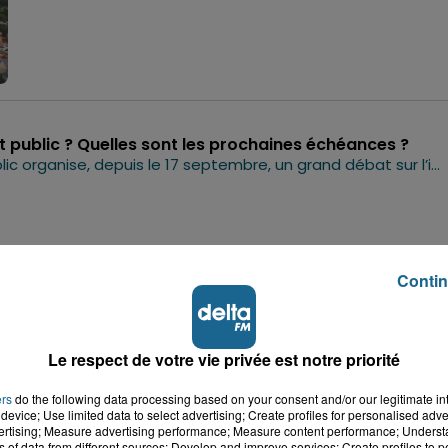
at public ? Quelles sont les prochaines échéances ?
La Commission nationale du débat public organise, depuis le 17 septembre, un grand débat sur l’implantation potentielle de deux réacteurs nucléaires de type EPR 2 à Gravelines. Ce débat touche à sa fin : officiellement, il se conclura le 17 janvier, avec une dernière réunion publique prévue ce mardi 14 janvier au Kursaal de Dunkerque. Alors, quel est le bilan de ce débat et quelles sont les prochaines étapes ? Réponse avec Luc Martin, Président de ce débat. Hébergé par Ausha. Visitez ausha.co/politique-de-confidentialite pour plus d'informations.
10
Contin
plantation des EPR2 à Gravelines
Le projet des deux réacteurs nucléaires EPR2 à Gravelines nécessite d'informer et de débattre. Ces réacteurs, prévus pour 2038-2039, visent à remplacer les énergies fossiles tout en offrant des retombées économiques majeures, avec 8 000 emplois attendus au pic du chantier. De nombreuses préoccupations émergent : sûreté nucléaire face à la montée des eaux, gestion des déchets radioactifs, impact sur la santé et financement. Delta FM vous propose la rediffusion de son émission exceptionnelle pour un point d’étape. Acteurs du projet, opposants et experts ont répondu interrogations sur les enjeux du thème de la santé et aux questions d'auditeurs Un rendez-vous sous l'égide de la commission nationale du débat public Hébergé par Ausha. Visitez ausha.co/politique-de-confidentialite pour plus d'informations.
Le respect de votre vie privée est notre priorité
35
ers
do the following data processing based on your consent and/or our legitimate int
device; Use limited data to select advertising; Create profiles for personalised adver
vertising; Measure advertising performance; Measure content performance; Unders
ns of data from different sources; Develop and improve services; Create profiles to 