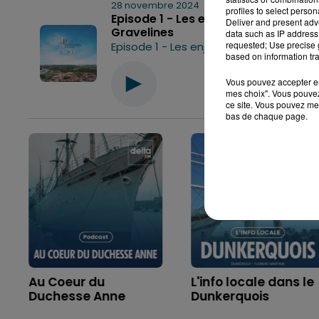
28 novembre 2024
- 10 min 18 sec
profiles to select person
Episode 1 - Les enjeux du débat publ
Deliver and present adv
Gravelines
data such as IP address 
requested; Use precise g
based on information tra
Vous pouvez accepter en 
0:00
mes choix". Vous pouvez
ce site. Vous pouvez met
bas de chaque page.
Au Coeur du
L'info locale dans le
Duchesse Anne
Dunkerquois