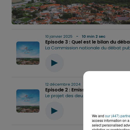
10 janvier 2025
- 10 min 2 sec
Episode 3 : Quel est le bilan du déb
0:00
12 décembre 2024
- 35 min 37 sec
Episode 2 : Emission débat sur l'im
0:00
We and
our (447) partn
access information on a 
select personalised ad
statistics or combinatio