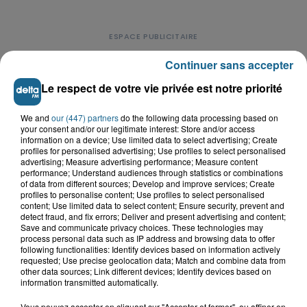
Continuer sans accepter
Le respect de votre vie privée est notre priorité
LE TOP DE L'ACTU
We and
our (447) partners
do the following data processing based on
your consent and/or our legitimate interest: Store and/or access
information on a device; Use limited data to select advertising; Create
profiles for personalised advertising; Use profiles to select personalised
advertising; Measure advertising performance; Measure content
performance; Understand audiences through statistics or combinations
of data from different sources; Develop and improve services; Create
profiles to personalise content; Use profiles to select personalised
content; Use limited data to select content; Ensure security, prevent and
detect fraud, and fix errors; Deliver and present advertising and content;
Save and communicate privacy choices. These technologies may
process personal data such as IP address and browsing data to offer
following functionalities: Identify devices based on information actively
requested; Use precise geolocation data; Match and combine data from
other data sources; Link different devices; Identify devices based on
information transmitted automatically.
Vous pouvez accepter en cliquant sur "Accepter et fermer", ou affiner en