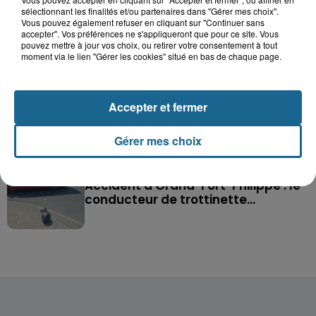
Saint-Omer : un enfant gravement brûlé
sélectionnant les finalités et/ou partenaires dans "Gérer mes choix".
après l'explosion d'un jouet...
Vous pouvez également refuser en cliquant sur "Continuer sans
accepter". Vos préférences ne s'appliqueront que pour ce site. Vous
pouvez mettre à jour vos choix, ou retirer votre consentement à tout
Hazebrouck : victime d'un accident,
moment via le lien "Gérer les cookies" situé en bas de chaque page.
Lucas s'en est allé brutalement...
Accepter et fermer
Disparition inquiétante à Cappelle-
la-Grande : Michael, 41 ans...
Gérer mes choix
Accident à Grand-Fort-Philippe : le
conducteur de trottinette...