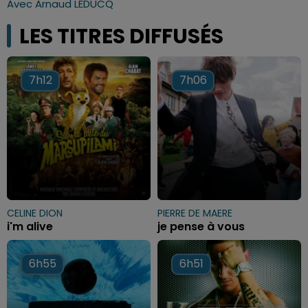
Avec Arnaud LEDUCQ
LES TITRES DIFFUSÉS
7h12
7h12
7h06
7h06
CELINE DION
PIERRE DE MAERE
i'm alive
je pense à vous
6h55
6h55
6h51
6h51