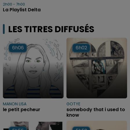
2h00 - 7h00
La Playlist Delta
LES TITRES DIFFUSÉS
6h06
6h06
6h02
6h02
MANON LISA
GOTYE
le petit pecheur
somebody that i used to
know