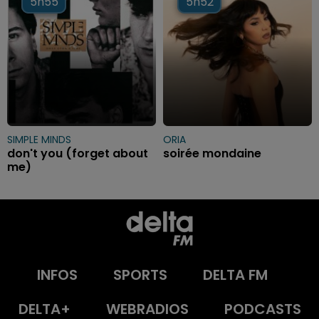
5h55
5h55
5h52
5h52
SIMPLE MINDS
ORIA
don't you (forget about
soirée mondaine
me)
INFOS
SPORTS
DELTA FM
DELTA+
WEBRADIOS
PODCASTS