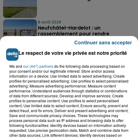
8 août 2026
Neufchâtel-Hardelot : un
rassemblement pour rendre
hommage aux...
Continuer sans accepter
Le respect de votre vie privée est notre priorité
8 août 2026
Violent accident à Cléty : quatre
We and
our (447) partners
do the following data processing based on
blessés, deux femmes en urgence...
your consent and/or our legitimate interest: Store and/or access
information on a device; Use limited data to select advertising; Create
profiles for personalised advertising; Use profiles to select personalised
advertising; Measure advertising performance; Measure content
performance; Understand audiences through statistics or combinations
of data from different sources; Develop and improve services; Create
TOUTE L'ACTU LOCALE
profiles to personalise content; Use profiles to select personalised
content; Use limited data to select content; Ensure security, prevent and
detect fraud, and fix errors; Deliver and present advertising and content;
Save and communicate privacy choices. These technologies may
process personal data such as IP address and browsing data to offer
following functionalities: Identify devices based on information actively
requested; Use precise geolocation data; Match and combine data from
other data sources; Link different devices; Identify devices based on