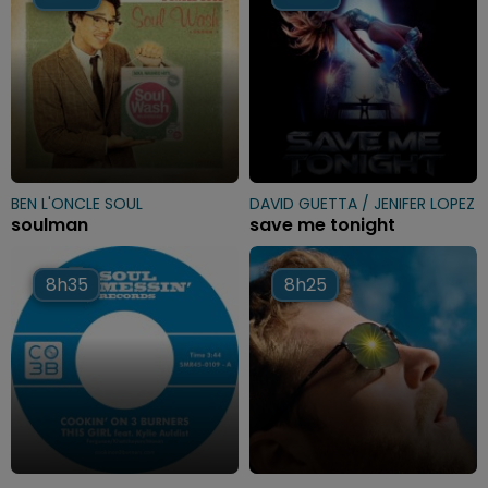
BEN L'ONCLE SOUL
DAVID GUETTA / JENIFER LOPEZ
soulman
save me tonight
8h35
8h35
8h25
8h25