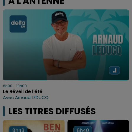
A L'ANTENNE
6h00 - 10h00
Le Réveil de l'été
Avec Arnaud LEDUCQ
LES TITRES DIFFUSÉS
8h43
8h43
8h40
8h40