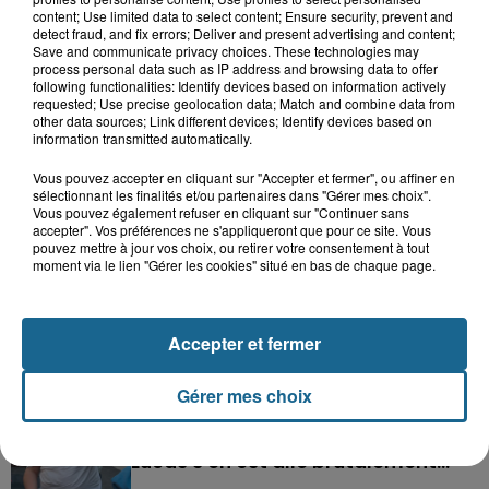
content; Use limited data to select content; Ensure security, prevent and
detect fraud, and fix errors; Deliver and present advertising and content;
LE TOP DE L'ACTU
Save and communicate privacy choices. These technologies may
process personal data such as IP address and browsing data to offer
following functionalities: Identify devices based on information actively
requested; Use precise geolocation data; Match and combine data from
other data sources; Link different devices; Identify devices based on
information transmitted automatically.
Vous pouvez accepter en cliquant sur "Accepter et fermer", ou affiner en
sélectionnant les finalités et/ou partenaires dans "Gérer mes choix".
Vous pouvez également refuser en cliquant sur "Continuer sans
accepter". Vos préférences ne s'appliqueront que pour ce site. Vous
pouvez mettre à jour vos choix, ou retirer votre consentement à tout
moment via le lien "Gérer les cookies" situé en bas de chaque page.
Accepter et fermer
Saint-Omer : un enfant gravement brûlé
après l'explosion d'un jouet...
Gérer mes choix
Hazebrouck : victime d'un accident,
Lucas s'en est allé brutalement...